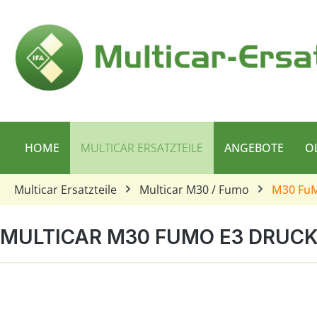
 Hauptinhalt springen
Zur Suche springen
Zur Hauptnavigation springen
HOME
MULTICAR ERSATZTEILE
ANGEBOTE
O
Multicar Ersatzteile
Multicar M30 / Fumo
M30 FuM
MULTICAR M30 FUMO E3 DRUCK
Bildergalerie überspringen