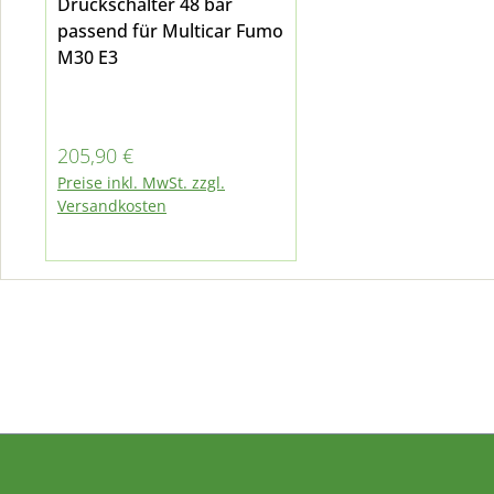
Druckschalter 48 bar
passend für Multicar Fumo
M30 E3
Regulärer Preis:
205,90 €
Preise inkl. MwSt. zzgl.
Versandkosten