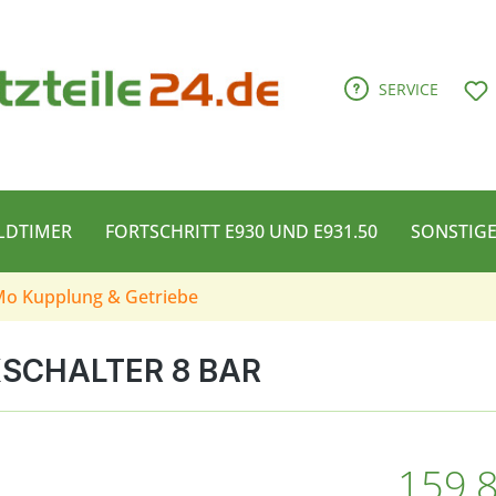
D
SERVICE
LDTIMER
FORTSCHRITT E930 UND E931.50
SONSTIG
o Kupplung & Getriebe
SCHALTER 8 BAR
Verkaufspreis
159,