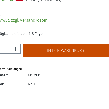
179,80 €
(11.12% gespart)
k
. MwSt. zzgl. Versandkosten
ügbar, Lieferzeit: 1-3 Tage
 Anzahl: Gib den gewünschten Wert ein o
IN DEN WARENKORB
ttel hinzufügen
mer:
M13991
nd:
Neu