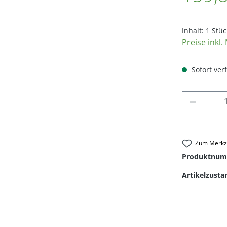
Inhalt:
1 Stüc
Preise inkl
Sofort verf
Produkt
Zum Merkze
Produktnum
Artikelzusta