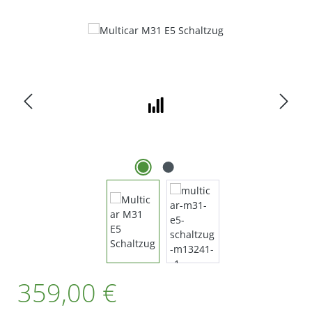
Bildergalerie überspringen
Regulärer Preis:
359,00 €