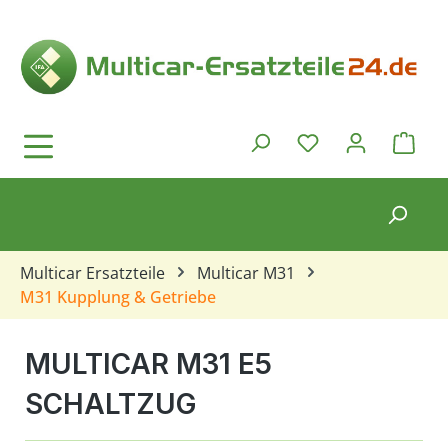
Zum Hauptinhalt springen
Ware
Du hast 0 Produkt
Multicar Ersatzteile
Multicar M31
M31 Kupplung & Getriebe
MULTICAR M31 E5
SCHALTZUG