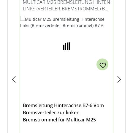
MULTICAR M25 BREMSLEITUNG HINTEN
MU
LINKS (VERTEILER-BREMSTROMMEL) B7-
BR
6
Bremsleitung Hinterachse B7-6 Vom
Hoh
Bremsverteiler zur linken
Abb
Bremstrommel für Multicar M25
16 