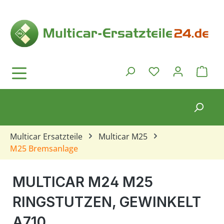
Zum Hauptinhalt springen
Ware
Du hast 0 Produkt
Multicar Ersatzteile
Multicar M25
M25 Bremsanlage
MULTICAR M24 M25
RINGSTUTZEN, GEWINKELT
A710