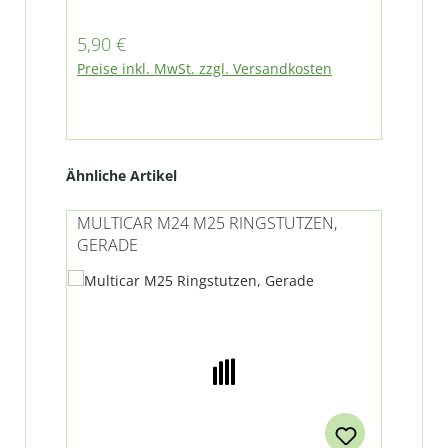
Regulärer Preis:
Reg
5,90 €
2,8
Preise inkl. MwSt. zzgl. Versandkosten
Pre
Produktgalerie überspringen
Ähnliche Artikel
MULTICAR M24 M25 RINGSTUTZEN,
GERADE