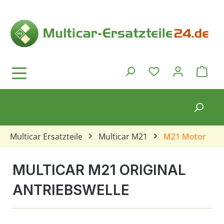
Zum Hauptinhalt springen
Ware
Du hast 0 Produkt
Multicar Ersatzteile
Multicar M21
M21 Motor
MULTICAR M21 ORIGINAL
ANTRIEBSWELLE