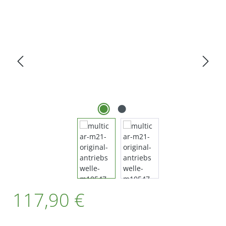
Bildergalerie überspringen
Regulärer Preis:
117,90 €