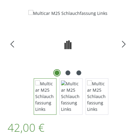
Bildergalerie überspringen
Regulärer Preis:
42,00 €