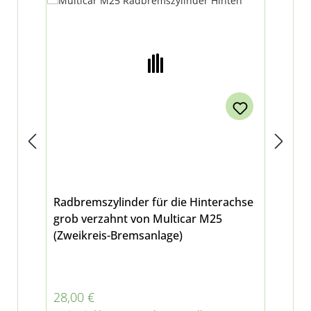
Radbremszylinder für die Hinterachse
Dru
grob verzahnt von Multicar M25
für
(Zweikreis-Bremsanlage)
Regulärer Preis:
Reg
28,00 €
8,9