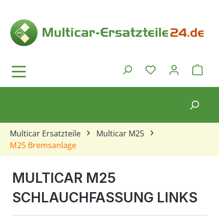
Zum Hauptinhalt springen
Ware
Du hast 0 Produkt
Multicar Ersatzteile
Multicar M25
M25 Bremsanlage
MULTICAR M25
SCHLAUCHFASSUNG LINKS