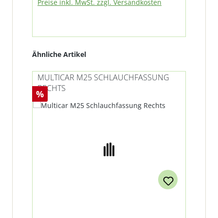
Preise inkl. MwSt. zzgl. Versandkosten
Pre
Produktgalerie überspringen
Ähnliche Artikel
MULTICAR M25 SCHLAUCHFASSUNG
RECHTS
Rabatt
%