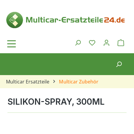
Zum Hauptinhalt springen
Ware
Du hast 0 Produkt
Multicar Ersatzteile
Multicar Zubehör
SILIKON-SPRAY, 300ML
Bildergalerie überspringen