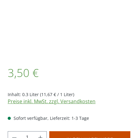
Regulärer Preis:
3,50 €
Inhalt:
0.3 Liter
(11,67 € / 1 Liter)
Preise inkl. MwSt. zzgl. Versandkosten
Sofort verfügbar, Lieferzeit: 1-3 Tage
Produkt Anzahl: Gib den gewünschten Wer