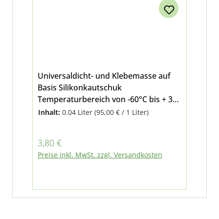
Universaldicht- und Klebemasse auf
Basis Silikonkautschuk
Temperaturbereich von -60°C bis + 350
°C Farbe: rot Inhalt: 40ml Dauerhaft
Inhalt:
0.04 Liter
(95,00 € / 1 Liter)
beständig gegen Wasser, Öle,
schwache Säuren, Laugen.Dient zur
Regulärer Preis:
3,80 €
Abdichtung von Motoren, Getrieben,
Preise inkl. MwSt. zzgl. Versandkosten
Brücken und Abgassystemen. Ersetzt
Dichtungen an Autos und
landwirtschaftlichen Traktoren. Auf
trockenen und entfetteten
Oberflächen verwenden - nicht
überlackierbar Inhalt: 40g