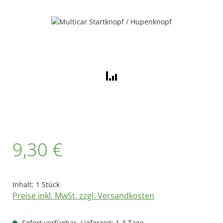
Bildergalerie überspringen
Regulärer Preis:
9,30 €
Inhalt:
1 Stück
Preise inkl. MwSt. zzgl. Versandkosten
Sofort verfügbar, Lieferzeit: 1-3 Tage