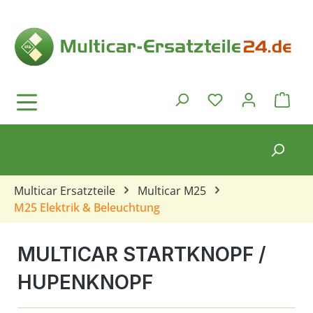
Zum Hauptinhalt springen
Ware
Du hast 0 Produkt
Multicar Ersatzteile
Multicar M25
M25 Elektrik & Beleuchtung
MULTICAR STARTKNOPF /
HUPENKNOPF