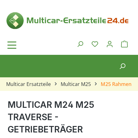
Zum Hauptinhalt springen
Ware
Du hast 0 Produkt
Multicar Ersatzteile
Multicar M25
M25 Rahmen
MULTICAR M24 M25
TRAVERSE -
GETRIEBETRÄGER