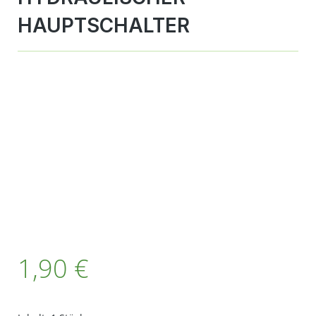
HAUPTSCHALTER
Bildergalerie überspringen
Regulärer Preis:
1,90 €