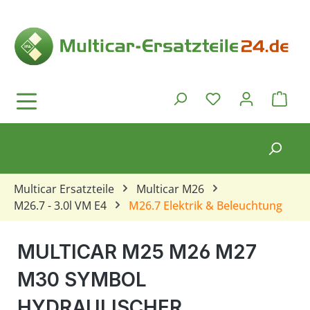
Zum Hauptinhalt springen
Ware
Du hast 0 Produkt
Multicar Ersatzteile
Multicar M26
M26.7 - 3.0l VM E4
M26.7 Elektrik & Beleuchtung
MULTICAR M25 M26 M27
M30 SYMBOL
HYDRAULISCHER