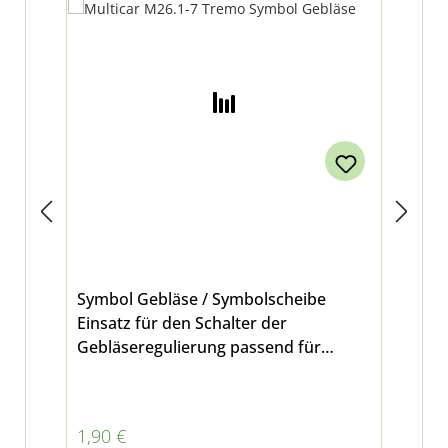
Symbol Gebläse / Symbolscheibe
Sym
Einsatz für den Schalter der
Sym
Gebläseregulierung passend für
Sch
Multicar M26.1. M26.2, M26.4, M26.5
Dif
und M26.7 außerdem passend für
Mul
Tremo Citymaster 2000
M3
Regulärer Preis:
Reg
1,90 €
1,9
Car