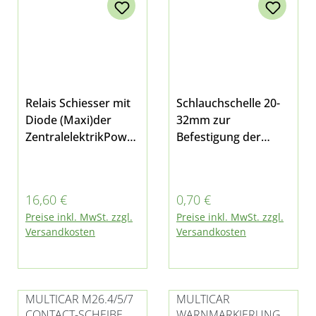
Relais Schiesser mit
Schlauchschelle 20-
Diode (Maxi)der
32mm zur
ZentralelektrikPower
Befestigung der
Relais12V
Heizungsschläuche
- 70Apassend für
bei Multicar M24,
Multicar M26.7, M27
M25 und M26
Regulärer Preis:
Regulärer Preis:
16,60 €
0,70 €
E5, M27compact,
Preise inkl. MwSt. zzgl.
Preise inkl. MwSt. zzgl.
Fumo M30 E4/E5,
Versandkosten
Versandkosten
M31 und M41
MULTICAR M26.4/5/7
MULTICAR
CONTACT-SCHEIBE
WARNMARKIERUNG