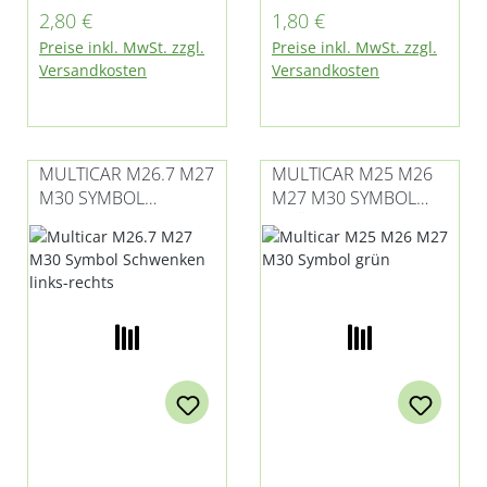
M27, M27compact
d für Multicar M25.2
Regulärer Preis:
Regulärer Preis:
2,80 €
1,80 €
und Fumo M30
(Mod. 91), M26 - alle
Preise inkl. MwSt. zzgl.
Preise inkl. MwSt. zzgl.
E3/E4/E5
Modelle, M27,
Versandkosten
Versandkosten
M27compact und
Fumo M30 E3/E4/E5
MULTICAR M26.7 M27
MULTICAR M25 M26
M30 SYMBOL
M27 M30 SYMBOL
SCHWENKEN LINKS-
GRÜN
RECHTS