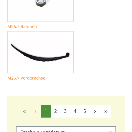
M26.7 Rahmen
M26.7 Vorderachse
Seite
Seite
Seite
Seite
Seite
1
2
3
4
5