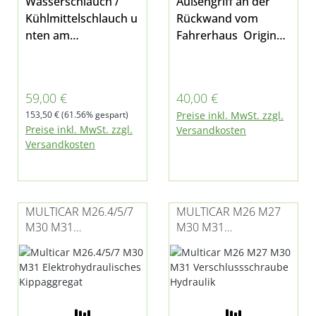
Wasserschlauch /
Außengriff an der
Kühlmittelschlauch u
Rückwand vom
nten am
Fahrerhaus Original-
Wasserkühler passe
Ersatzteil Länge von
nd für Multicar
Bohrung zu Bohrung
M26.7 Pos. 36 in Bild
(Mitte): 250mm
Verkaufspreis:
Regulärer Preis:
59,00 €
40,00 €
3
passend für Multicar
Regulärer Preis:
153,50 €
(61.56% gespart)
Preise inkl. MwSt. zzgl.
M26 alle Modelle,
Preise inkl. MwSt. zzgl.
Versandkosten
Fumo M30 und
Versandkosten
M31 Hinweis: Bitte
prüfen Sie vor
Bestellung das Maß
des Griffes.
MULTICAR M26.4/5/7
MULTICAR M26 M27
Gegebenenfalls ist
M30 M31
M30 M31
folgender Bügel
ELEKTROHYDRAULISC
VERSCHLUSSSCHRAU
passend M-14047
HES KIPPAGGREGAT
BE HYDRAULIK