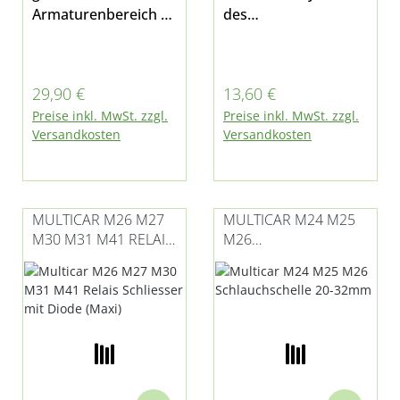
Armaturenbereich /
des
Mittelkonsole
Zündschlosses passe
passend für Multicar
nd für Multicar M26 -
M25 M26 M27 und
alle Modelle
Regulärer Preis:
Regulärer Preis:
29,90 €
13,60 €
Fumo M30 E3/E4
Preise inkl. MwSt. zzgl.
Preise inkl. MwSt. zzgl.
außerdem für Tremo
Versandkosten
Versandkosten
Carrier E3/E4 und
Tremo Citymaster
E3/E4
MULTICAR M26 M27
MULTICAR M24 M25
M30 M31 M41 RELAIS
M26
SCHLIESSER MIT
SCHLAUCHSCHELLE
DIODE (MAXI)
20-32MM