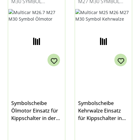
M30 SYMBOL
M27 M30 SYMBOL
Abbildung ähnlich
ÖLMOTOR
KEHRWALZE
Symbolscheibe
Symbolscheibe
Ölmotor Einsatz für
Kehrwalze Einsatz
Kippschalter in der
für Kippschalter in
Mittelkonsole passen
der
d für Multicar M26.7,
Mittelkonsole passen