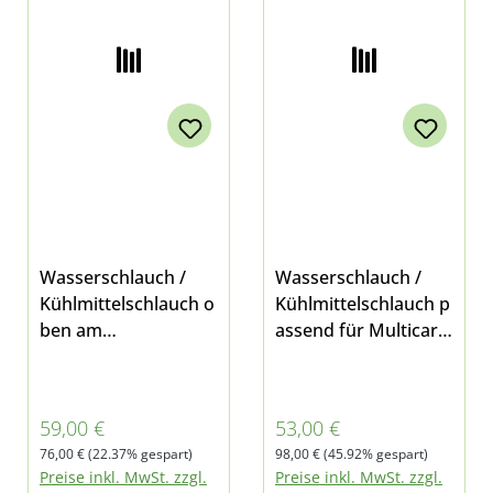
Wasserschlauch /
Wasserschlauch /
Kühlmittelschlauch o
Kühlmittelschlauch p
ben am
assend für Multicar
Wasserkühler passe
M26.7 Pos. 31 in Bild
nd für Multicar
2
M26.7 mit VM-
Verkaufspreis:
Verkaufspreis:
59,00 €
53,00 €
Motor Position 35 in
Regulärer Preis:
Regulärer Preis:
76,00 €
(22.37% gespart)
98,00 €
(45.92% gespart)
Bild 2
Preise inkl. MwSt. zzgl.
Preise inkl. MwSt. zzgl.