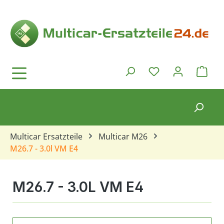
Zum Hauptinhalt springen
Ware
Du hast 0 Produkt
Multicar Ersatzteile
Multicar M26
M26.7 - 3.0l VM E4
M26.7 - 3.0L VM E4