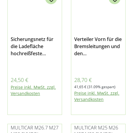
Sicherungsnetz für
Verteiler Vorn für die
die Ladefläche
Bremsleitungen und
hochreißfeste
den
Abdeckung zum
Bremslichtschalter 4
Sichern der
Abgänge Alternativer
Ladunges wird mit
Artikel Bei Multicar
Regulärer Preis:
Verkaufspreis:
24,50 €
28,70 €
dem Gummiband an
M26 - alle Modelle
Regulärer Preis:
Preise inkl. MwSt. zzgl.
41,65 €
(31.09% gespart)
den Haken der
und Tremo
Preise inkl. MwSt. zzgl.
Versandkosten
Bordwände befestigt
Versandkosten
und hat keine
eigenen Haken
Maße: 250x250cm
Maschenweite:
MULTICAR M26.7 M27
MULTICAR M25 M26
20x20cm Farbe: grün