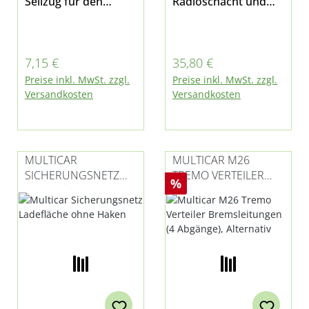
Seilzug für den
Radioschacht und
Betätigungsseilzug
das
der Heizung /
Ablagefach passend
Lüftung /
für Multicar M26.1,
Regulärer Preis:
Regulärer Preis:
7,15 €
35,80 €
Klimaanlage originale
M26.2, M26.4, M26.4,
Preise inkl. MwSt. zzgl.
Preise inkl. MwSt. zzgl.
s Ersatzteil passend
M26.5, M26.7, M27,
Versandkosten
Versandkosten
für Multicar M26 -
Fumo M30 E3/E4/E5
alle Modelle, M27,
und M31 E5/E6
M30 E5 und M31 E5
MULTICAR
MULTICAR M26
SICHERUNGSNETZ
TREMO VERTEILER
Rabatt
%
LADEFLÄCHE OHNE
BREMSLEITUNGEN (4
HAKEN
ABGÄNGE),
ALTERNATIV