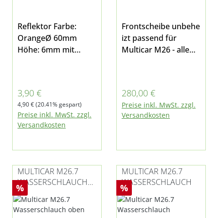
Reflektor Farbe:
Frontscheibe unbehe
OrangeØ 60mm
izt passend für
Höhe: 6mm mit
Multicar M26 - alle
Klebefläche auf der
Modelle - für das
Rückseite überall zu
normale Fahrerhaus
befestigen
(kein
Verkaufspreis:
Regulärer Preis:
3,90 €
280,00 €
Flachdach)Abbildung
Regulärer Preis:
4,90 €
(20.41% gespart)
Preise inkl. MwSt. zzgl.
ähnlich
Preise inkl. MwSt. zzgl.
Versandkosten
Versandkosten
MULTICAR M26.7
MULTICAR M26.7
WASSERSCHLAUCH
WASSERSCHLAUCH
Rabatt
Rabatt
%
%
OBEN