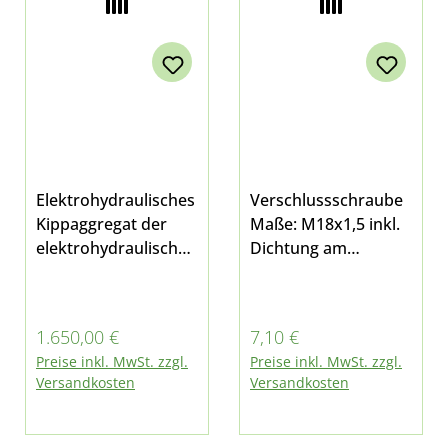
Elektrohydraulisches
Verschlussschraube
Kippaggregat der
Maße: M18x1,5 inkl.
elektrohydraulischen
Dichtung am
Kippanlage gültig ab
Steuerblock der
15.03.2007 (das
Hydraulikanlage
vorherige
01/02, am Tank der
Regulärer Preis:
Regulärer Preis:
1.650,00 €
7,10 €
Kippaggregat wurde
elektrohydraulischen
Preise inkl. MwSt. zzgl.
Preise inkl. MwSt. zzgl.
durch dieses ersetzt
Kippanlage und am
Versandkosten
Versandkosten
- mit zu verwenden
Hydrauliktank
bei Ersatz der alten
02/07 passend für
Variante ist
Multicar M26 - alle