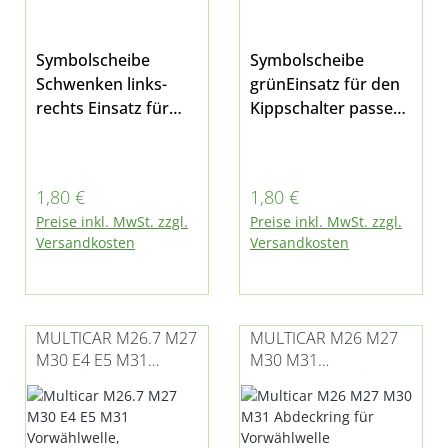
Symbolscheibe
Symbolscheibe
Schwenken links-
grünEinsatz für den
rechts Einsatz für
Kippschalter passen
Kippschalter in der
d für Multicar M25,
Mittelkonsole passen
M26 - alle Modelle,
d für Multicar M26.7,
M27 und Fumo
Regulärer Preis:
Regulärer Preis:
1,80 €
1,80 €
M27, M27compact
M30außerdem
Preise inkl. MwSt. zzgl.
Preise inkl. MwSt. zzgl.
und Fumo M30
passend für Tremo
Versandkosten
Versandkosten
E3/E4/E5
Carrier und
Citymaster 2000
MULTICAR M26.7 M27
MULTICAR M26 M27
M30 E4 E5 M31
M30 M31
VORWÄHLWELLE,
ABDECKRING FÜR
MONTAGEFERTIG
VORWÄHLWELLE