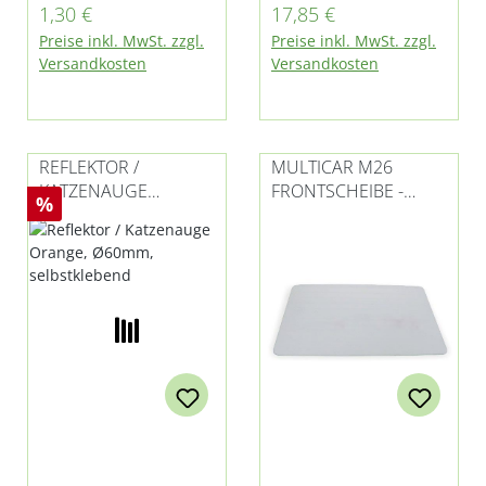
Regulärer Preis:
Regulärer Preis:
1,30 €
17,85 €
für Multicar M26.4,
handelt sich um
Preise inkl. MwSt. zzgl.
Preise inkl. MwSt. zzgl.
M26.5 und M26.7
vorgefertigte
Versandkosten
Versandkosten
Zuschnitte.
REFLEKTOR /
MULTICAR M26
KATZENAUGE
FRONTSCHEIBE -
Rabatt
%
ORANGE, Ø60MM,
UNBEHEIZT
SELBSTKLEBEND