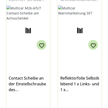
AM ACHSSCHENKEL
SET
Contact Scheibe an
Reflektorfolie Selbstk
der Einstellschraube
lebend 1 x Links- und
des
1 x
Achsschenkelsfür
Rechtsweisend Maße
4x2 und 4x4 -
pro Streifen:
Vorderachsepassend
150x700mm Es