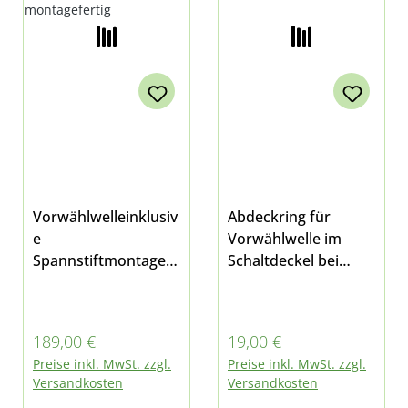
Vorwählwelleinklusiv
Abdeckring für
e
Vorwählwelle im
Spannstiftmontagefe
Schaltdeckel bei
rtigpassend bei
Multicar M26, M27,
M26.7, M27,
M30 Fumo und M31
M27compact, Fumo
Regulärer Preis:
Regulärer Preis:
189,00 €
19,00 €
M30 E4/E5 und M31
Preise inkl. MwSt. zzgl.
Preise inkl. MwSt. zzgl.
Versandkosten
Versandkosten