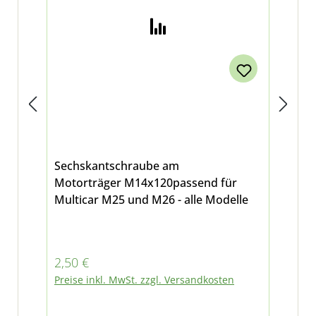
Sechskantschraube am
Buc
Motorträger M14x120passend für
Motorträ
Multicar M25 und M26 - alle Modelle
und
Regulärer Preis:
Reg
2,50 €
19
Preise inkl. MwSt. zzgl. Versandkosten
Pre