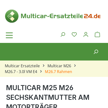
Zum Hauptinhalt springen
Ware
Du hast 0 Produkt
Multicar Ersatzteile
Multicar M26
M26.7 - 3.0l VM E4
M26.7 Rahmen
MULTICAR M25 M26
SECHSKANTMUTTER AM
MOTORTRÄGER