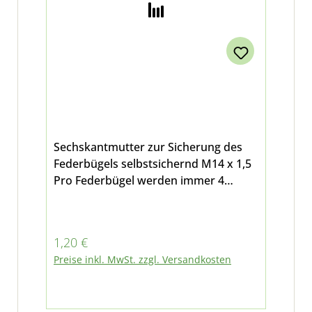
Sechskantmutter zur Sicherung des
Federbügels selbstsichernd M14 x 1,5
Pro Federbügel werden immer 4
Muttern benötigt (2 normale und 2
Selbstsichernde Mutter) für alle
Multicar-Federbügel geeignet.
Regulärer Preis:
1,20 €
Preise inkl. MwSt. zzgl. Versandkosten