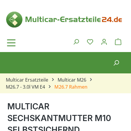
Zum Hauptinhalt springen
Ware
Du hast 0 Produkt
Multicar Ersatzteile
Multicar M26
M26.7 - 3.0l VM E4
M26.7 Rahmen
MULTICAR
SECHSKANTMUTTER M10
SELBSTSICHERND