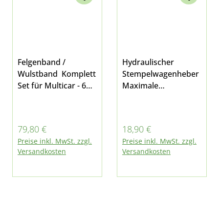
Felgenband /
Hydraulischer
Wulstband Komplett
Stempelwagenheber
Set für Multicar - 6
Maximale
Stück für folgende
Tragkraft: 2000kg / 2t
Schlauch-Größen
Minimale Hubhöhe:
geeignet: 21x4,
181mm maximale
Regulärer Preis:
Regulärer Preis:
79,80 €
18,90 €
22x4½, 25x6, 23x5
Hubhöhe: 345mm
Preise inkl. MwSt. zzgl.
Preise inkl. MwSt. zzgl.
für Multicar M22,
Kolbenhub: 116mm
Versandkosten
Versandkosten
M24 und M25
Robuste, stabile
Ausführung die
Hydraulik ist mit
einem
Sicherheitsventil
gegen Überlastung