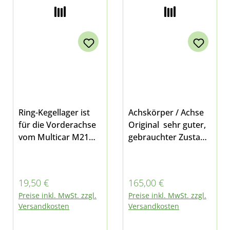
Ring-Kegellager ist
Achskörper / Achse
für die Vorderachse
Original sehr guter,
vom Multicar M21
gebrauchter Zustand
Entspricht: DIN
- Gebrauchsspuren
30208 Maße: 40/80 x
passend für Multicar
18/16 Neu
M21, Fußlenker,
Regulärer Preis:
Regulärer Preis:
19,50 €
165,00 €
Ameise, DK3
Preise inkl. MwSt. zzgl.
Preise inkl. MwSt. zzgl.
Versandkosten
Versandkosten