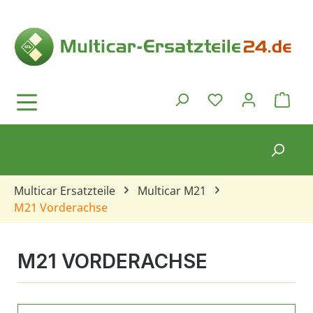
Zum Hauptinhalt springen
Ware
Du hast 0 Produkt
Multicar Ersatzteile
Multicar M21
M21 Vorderachse
M21 VORDERACHSE