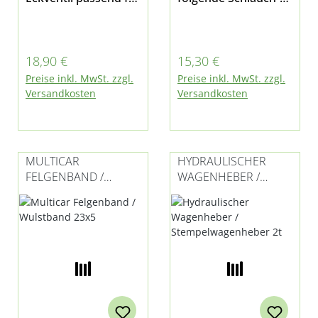
Multicar M21, M22,
Größen geeignet:
M24 und M25
21x4, 22x4½, 25x6,
23x5 für Multicar
Regulärer Preis:
Regulärer Preis:
18,90 €
15,30 €
M22, M24 und M25
Preise inkl. MwSt. zzgl.
Preise inkl. MwSt. zzgl.
Versandkosten
Versandkosten
MULTICAR
HYDRAULISCHER
FELGENBAND /
WAGENHEBER /
WULSTBAND 23X5
STEMPELWAGENHEB
KOMPLETT SET (6 ST.)
ER 2T