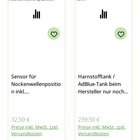
Sensor für
Harnstofftank /
Nockenwellenpositio
AdBlue-Tank beim
n inkl.
Hersteller nur noch
Dichtring passend
als Umrüstsatz
für Multicar M26.7,
erhältlich passend
Fumo M30 E4/E5 und
für Multicar M31 E6
Regulärer Preis:
Regulärer Preis:
32,50 €
239,50 €
M31
Preise inkl. MwSt. zzgl.
Preise inkl. MwSt. zzgl.
Versandkosten
Versandkosten