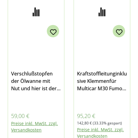
Verschlußstopfen
Kraftstoffleitunginklu
der Ölwanne mit
sive Klemmenfür
Nut und hier ist der
Multicar M30 Fumo
passende Dichtring
E5 und M31, auch für
bei Multicar M30
das Modell mit
Fumo E4/E5 und M31
Hydrostat
Regulärer Preis:
Verkaufspreis:
59,00 €
95,20 €
auch Hydrostat
Regulärer Preis:
Preise inkl. MwSt. zzgl.
142,80 €
(33.33% gespart)
Preise inkl. MwSt. zzgl.
Versandkosten
Versandkosten