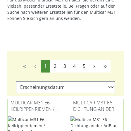
Vielzahl passender Ersatzteile. Bei Fragen oder auf der
Suche nach weiteren Ersatzteilen für den Multicar M31
können Sie sich gern an uns wenden.
Seite
Seite
Seite
Seite
Seite
1
2
3
4
5
MULTICAR M31 E6
MULTICAR M31 E6
KEILRIPPENRIEMEN /
DICHTUNG AN DER
RIPPENBAND
ADBLUE-PUMPE
LICHTMASCHINE
(OHNE KLIMA)