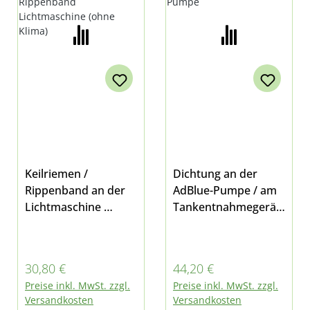
Keilriemen /
Dichtung an der
Rippenband an der
AdBlue-Pumpe / am
Lichtmaschine
Tankentnahmegerät
OHNE Klimaanlage
sitzt auf dem AdBlue-
bei Multicar M31 E6
Tank /
Stufe C-D
Harnstofftank origin
Regulärer Preis:
Regulärer Preis:
30,80 €
44,20 €
ales Ersatzteil des
Preise inkl. MwSt. zzgl.
Preise inkl. MwSt. zzgl.
Herstellers passend
Versandkosten
Versandkosten
für Multicar M31 E6