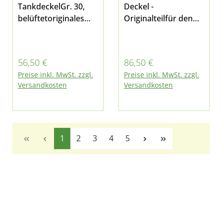
TankdeckelGr. 30,
Deckel -
belüftetoriginales
Originalteilfür den
Ersatzteil des
Ausgleichbehälter
Herstellerspassend
Kühlmittelpassend
für Multicar M31 E6
für Multicar M30
Regulärer Preis:
Regulärer Preis:
56,50 €
86,50 €
E3/E4/E5 und M31 E5
Preise inkl. MwSt. zzgl.
Preise inkl. MwSt. zzgl.
Versandkosten
Versandkosten
Seite
Seite
Seite
Seite
Seite
1
2
3
4
5