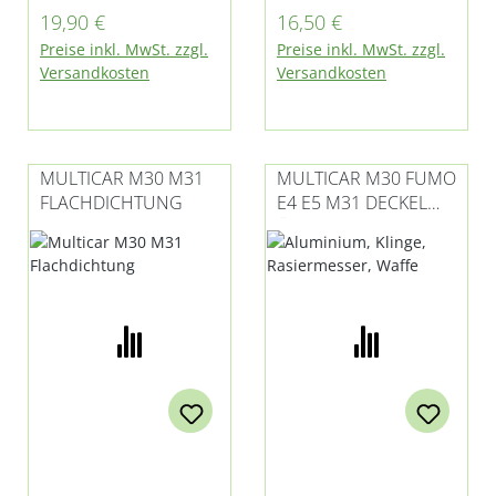
Multicar M30 Fumo
Hydrostat, sowie
Regulärer Preis:
Regulärer Preis:
19,90 €
16,50 €
E4 und E5, Hydrostat
M31
Preise inkl. MwSt. zzgl.
Preise inkl. MwSt. zzgl.
und bei M31
Versandkosten
Versandkosten
MULTICAR M30 M31
MULTICAR M30 FUMO
FLACHDICHTUNG
E4 E5 M31 DECKEL
ÖLWANNE