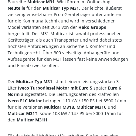
Baureihe
Multicar M31
. Wir führen im Onlineshop
Neuteile
für den
Multicar Typ M31
. Der leichte, äußerst
vielseitig einsetzbarer Profi-Geräteträger unter anderem
für die
Kommunaltechnik
und wird in verschiedenen
Modellvarianten seit 2013 von der
Hako
Gruppe
hergestellt. Der M31 Multicar ist sowohl professioneller
Geräteträger, als auch Transporter und wird dabei stets
höchsten Anforderungen an Sicherheit, Komfort und
Technik gerecht. Über 300 vielseitige Anbaugeräte und
Aufbaugeräte für den M31 lassen fast keine Anwendungen
und Einsatzzwecke offen.
Der
Multicar Typ M31
ist mit einem leistungsstarken 3
Liter
Iveco Turbodiesel Motor
mit Euro 5
später
Euro 6
Norm
ausgestattet. Die Leistungsdaten des kraftvollen
Iveco F1C
Motor
betragen 110 kW / 150 PS bei 3500 1/min
für die Versionen
Multicar M31B, Multicar M31C
und
Multicar M31T
, sowie 108 kW / 147 PS bei 3000 1/min für
den
Multicar M31H
.
Für das Modell Multicar M31 erhalten Sie bei uns eine