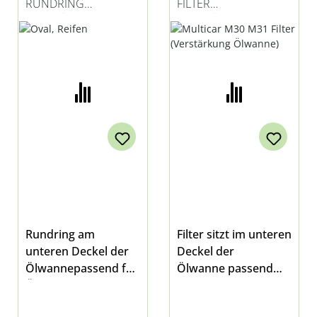
RUNDRING
FILTER
(VERSTÄRKUNG
(VERSTÄRKUNG
ÖLWANNE)
ÖLWANNE)
Rundring am
Filter sitzt im unteren
unteren Deckel der
Deckel der
Ölwannepassend für
Ölwanne passend
Ölwanne
bei Multicar M30 E4,
04008160021bei
M30 E5 und