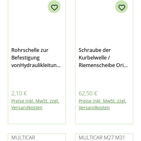
Rohrschelle zur
Schraube der
Befestigung
Kurbelwelle /
vonHydraulikleitunge
Riemenscheibe Origi
n Schlauchleitungen
nal-
BremsleitngenKühlw
Ersatzteil passend
asserleitungenFindet
für Multicar M26.2,
Regulärer Preis:
Regulärer Preis:
2,10 €
62,50 €
bei fast allen
M26.4, Fumo M30
Preise inkl. MwSt. zzgl.
Preise inkl. MwSt. zzgl.
Multicar-Modellen
E3/E4/E5 und M31
Versandkosten
Versandkosten
verwendungen
E5/E6
MULTICAR
MULTICAR M27 M31