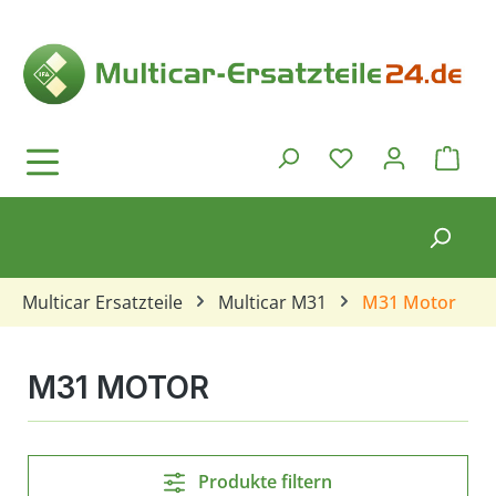
Zum Hauptinhalt springen
Ware
Du hast 0 Produkt
Multicar Ersatzteile
Multicar M31
M31 Motor
M31 MOTOR
Produkte filtern