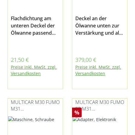
Flachdichtung am
Deckel an der
unteren Deckel der
Ölwanne unten zur
Ölwanne passend
Verstärkung und als
für
Schmutzwanne bei
Ölwanne 0400816023
Multicar M30 Fumo
5bei Multicar M30
E4, E5, Hydrostat und
Regulärer Preis:
Regulärer Preis:
21,50 €
379,00 €
Fumo E4, E5 und
M31
Preise inkl. MwSt. zzgl.
Preise inkl. MwSt. zzgl.
Hydrostat sowie
Versandkosten
Versandkosten
Multicar M31
MULTICAR M30 FUMO
MULTICAR M30 FUMO
M31
E5 M31
Rabatt
%
VERSCHLUSSSTOPFEN
KRAFTSTOFFLEITUNG
(ÖLWANNE)