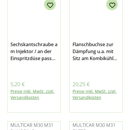
Sechskantschraube a
Flanschbuchse zur
m Injektor / an der
Dämpfung u.a. mit
Einspritzdüse passen
Sitz am Kombikühler,
d für Multicar Fumo
Luftleitblech,
M30 E4/E5 und M31
Ölkühler und
Riementrieb bei
Regulärer Preis:
Regulärer Preis:
5,20 €
20,25 €
Multicar M26.5,
Preise inkl. MwSt. zzgl.
Preise inkl. MwSt. zzgl.
M26.7, M30 Fumo
Versandkosten
Versandkosten
und M31
MULTICAR M30 M31
MULTICAR M30 M31