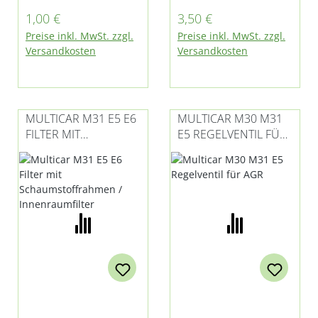
M26 - alle Modelle,
M27 compact und
Regulärer Preis:
Regulärer Preis:
1,00 €
3,50 €
M27, Fumo M30 und
M31
Preise inkl. MwSt. zzgl.
Preise inkl. MwSt. zzgl.
M31
Versandkosten
Versandkosten
MULTICAR M31 E5 E6
MULTICAR M30 M31
FILTER MIT
E5 REGELVENTIL FÜR
SCHAUMSTOFFRAHM
AGR
EN /
INNENRAUMFILTER