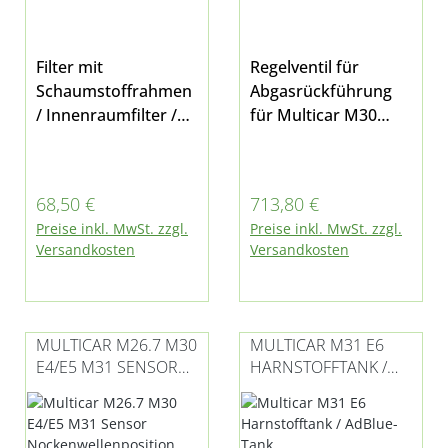
Filter mit
Regelventil für
Schaumstoffrahmen
Abgasrückführung
/ Innenraumfilter /
für Multicar M30
Pollenfilter sitzt an
Fumo E5 und M31 E5
der Heizung /
(auch
Klimaanlage210 x
Hydrostat)Abbildung
Regulärer Preis:
Regulärer Preis:
68,50 €
713,80 €
180 x 20 mmab
folgt
Preise inkl. MwSt. zzgl.
Preise inkl. MwSt. zzgl.
Fahrgestellnummer
Versandkosten
Versandkosten
WMU2M31E6FW0000
32 passend für
Multicar M31 E5 / E6
MULTICAR M26.7 M30
MULTICAR M31 E6
E4/E5 M31 SENSOR
HARNSTOFFTANK /
NOCKENWELLENPOSI
ADBLUE-TANK
TION