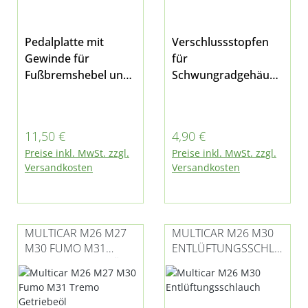
Pedalplatte mit
Verschlussstopfen
Gewinde für
für
Fußbremshebel und -
Schwungradgehäuse
Kupplungshebel bei
flansch /
Multicar M24, M25,
Dichtungsstopfen
M26 und Tremo
Getriebeglocke
Regulärer Preis:
Regulärer Preis:
11,50 €
4,90 €
passend für Multicar
Preise inkl. MwSt. zzgl.
Preise inkl. MwSt. zzgl.
M24, M25, M26.1,
Versandkosten
Versandkosten
M26.2, M26.4 und
M27 außerdem
passend für Tremo
501 TDI, 601 TDI,
MULTICAR M26 M27
MULTICAR M26 M30
Carrier und
M30 FUMO M31
ENTLÜFTUNGSSCHLA
Citymaster
TREMO GETRIEBEÖL
UCH