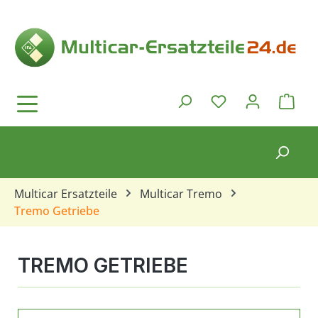
Zum Hauptinhalt springen
Ware
Du hast 0 Produkt
Multicar Ersatzteile
Multicar Tremo
Tremo Getriebe
TREMO GETRIEBE