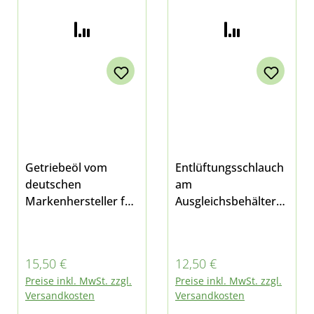
Getriebeöl vom
Entlüftungsschlauch
deutschen
am
Markenhersteller für
Ausgleichsbehälter
das Getriebe des
für Kühlmittel und
Multicar M26, M27,
am Nebengetriebe
M30 Fumo, M31 alle
passend für Multicar
Regulärer Preis:
Regulärer Preis:
15,50 €
12,50 €
Modelle sowie
M26.0 M26.1 M26.2
Preise inkl. MwSt. zzgl.
Preise inkl. MwSt. zzgl.
Tremo Es werden ca.
M26.4 und Fumo
Versandkosten
Versandkosten
3 Liter benötigt Das
M30 E3 außerdem