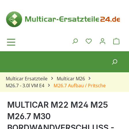
Zum Hauptinhalt springen
Ware
Du hast 0 Produkt
Multicar Ersatzteile
Multicar M26
M26.7 - 3.0l VM E4
M26.7 Aufbau / Pritsche
MULTICAR M22 M24 M25
M26.7 M30
BORDWANDVERSCHLUSS - K