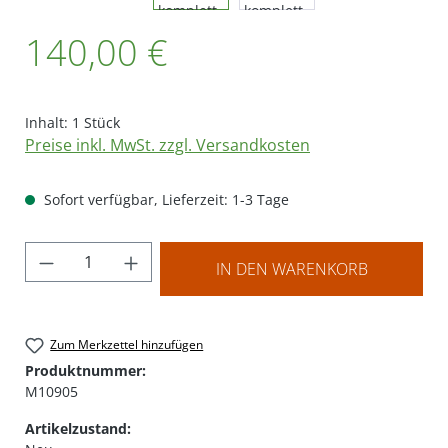
Regulärer Preis:
140,00 €
Inhalt:
1 Stück
Preise inkl. MwSt. zzgl. Versandkosten
Sofort verfügbar, Lieferzeit: 1-3 Tage
Produkt Anzahl: Gib den gewünschten Wer
IN DEN WARENKORB
Zum Merkzettel hinzufügen
Produktnummer:
M10905
Artikelzustand: