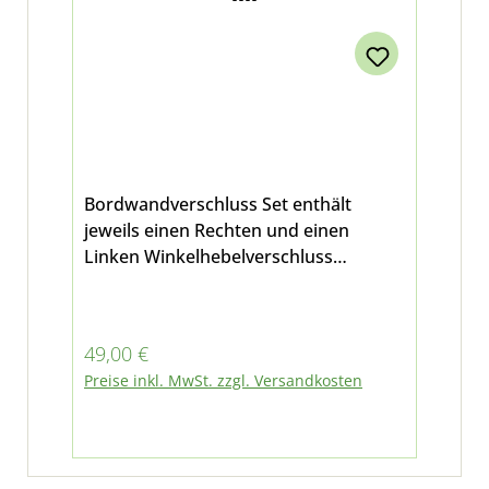
Bordwandverschluss Set enthält
jeweils einen Rechten und einen
Linken Winkelhebelverschluss
anschweißbar für Bordwände mit
einer Höhe von 40cm bei Multicar M25
und M26.0-5
Regulärer Preis:
49,00 €
Preise inkl. MwSt. zzgl. Versandkosten