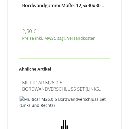
Bordwandgummi Maße: 12,5x30x30
15
passend für Multicar M24, M25, M26,
gee
M27, Fumo M30 und M31
Wen
Bor
Regulärer Preis:
Reg
2,50 €
23
Anf
Preise inkl. MwSt. zzgl. Versandkosten
Pre
Ve
Vie
Produktgalerie überspringen
Ähnliche Artikel
MULTICAR M26.0-5
BORDWANDVERSCHLUSS SET (LINKS
UND RECHTS)