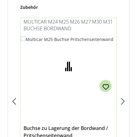
Produktgalerie überspringen
Zubehör
MULTICAR M24 M25 M26 M27 M30 M31
MU
BUCHSE BORDWAND
KL
Buchse zu Lagerung der Bordwand /
Bor
Pritschenseitenwand
He