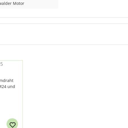
walder Motor
25
MMEL