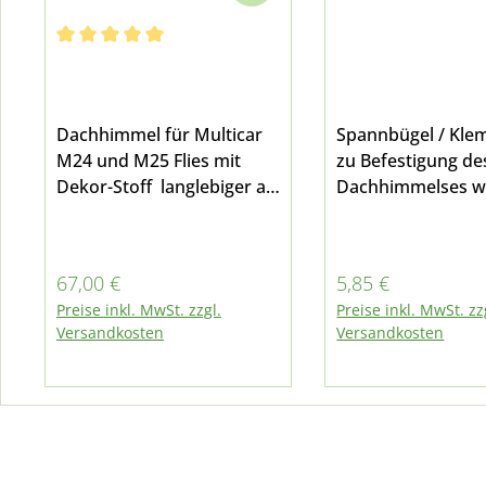
Durchschnittliche Bewertung von 5 von 5 Sternen
Dachhimmel für Multicar
Spannbügel / Kl
M24 und M25 Flies mit
zu Befestigung de
Dekor-Stoff langlebiger als
Dachhimmelses w
eine
Stück benötigt fü
Schaumstoffverkleidunges
Multicar M24 und
werden zur Befestigung 5
Regulärer Preis:
Regulärer Preis:
67,00 €
5,85 €
Spannbügel benötigt -
Preise inkl. MwSt. zzgl.
Preise inkl. MwSt. zz
diese finden Sie HIER
Versandkosten
Versandkosten