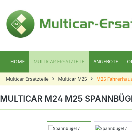
 Hauptinhalt springen
Zur Suche springen
Zur Hauptnavigation springen
HOME
MULTICAR ERSATZTEILE
ANGEBOTE
O
Multicar Ersatzteile
Multicar M25
M25 Fahrerhau
MULTICAR M24 M25 SPANNBÜG
Bildergalerie überspringen