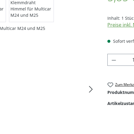
Inhalt:
1 Stüc
Preise inkl
Sofort verf
Produkt
Zum Merkze
Produktnum
Artikelzusta