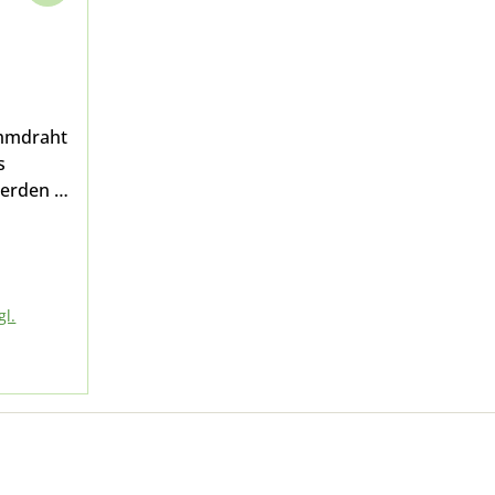
emmdraht
s
erden 5
r
 M25
gl.