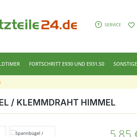
D
SERVICE
LDTIMER
FORTSCHRITT E930 UND E931.50
SONSTIG
s
EL / KLEMMDRAHT HIMMEL
Regulärer Pre
5,85 