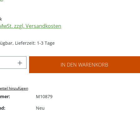
k
. MwSt. zzgl. Versandkosten
ügbar, Lieferzeit: 1-3 Tage
 Anzahl: Gib den gewünschten Wert ein o
IN DEN WARENKORB
ttel hinzufügen
mer:
M10879
nd:
Neu