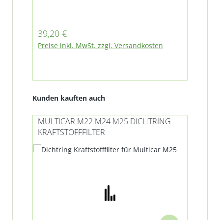
Regulärer Preis:
Reg
39,20 €
5,5
Preise inkl. MwSt. zzgl. Versandkosten
Pre
Produktgalerie überspringen
Kunden kauften auch
MULTICAR M22 M24 M25 DICHTRING
MU
KRAFTSTOFFFILTER