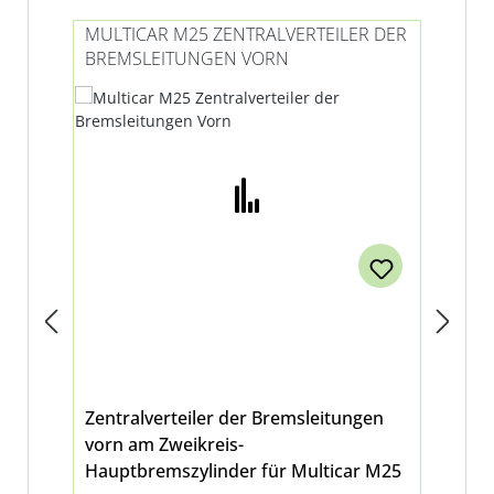
MULTICAR M25 ZENTRALVERTEILER DER
MU
BREMSLEITUNGEN VORN
RO
VE
X 1
Zentralverteiler der Bremsleitungen
Ver
vorn am Zweikreis-
Roh
Hauptbremszylinder für Multicar M25
M2