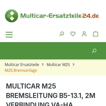
Zum Hauptinhalt springen
Ware
Du hast 0 Produkt
Multicar Ersatzteile
Multicar M25
M25 Bremsanlage
MULTICAR M25
BREMSLEITUNG B5-13.1, 2M
VERBINDUNG VA-HA