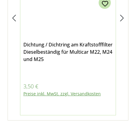
Dichtung / Dichtring am Kraftstofffilter
Br
Dieselbeständig für Multicar M22, M24
Nr.
und M25
M2
Regulärer Preis:
Reg
3,50 €
5,9
Preise inkl. MwSt. zzgl. Versandkosten
Pre