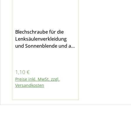
Blechschraube für die
Lenksäulenverkleidung
und Sonnenblende und an
einigen weiteren Stellen
passend für Multicar M25,
M26 - alle Modelle, M27
Regulärer Preis:
1,10 €
und Fumo M30 E3/E4/E5
Preise inkl. MwSt. zzgl.
Versandkosten