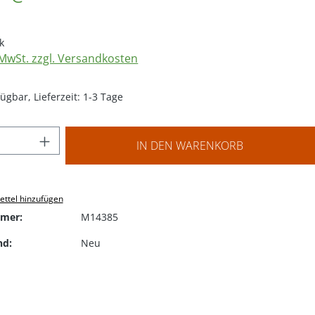
k
. MwSt. zzgl. Versandkosten
ügbar, Lieferzeit: 1-3 Tage
 Anzahl: Gib den gewünschten Wert ein o
IN DEN WARENKORB
ttel hinzufügen
mer:
M14385
nd:
Neu