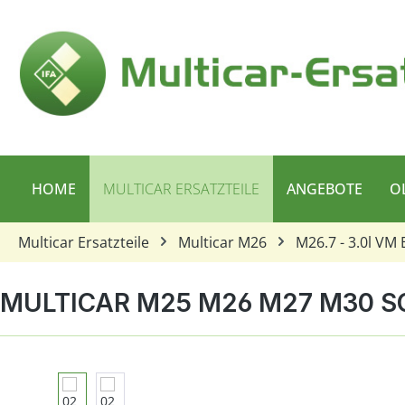
 Hauptinhalt springen
Zur Suche springen
Zur Hauptnavigation springen
HOME
MULTICAR ERSATZTEILE
ANGEBOTE
O
Multicar Ersatzteile
Multicar M26
M26.7 - 3.0l VM 
MULTICAR M25 M26 M27 M30 S
Bildergalerie überspringen