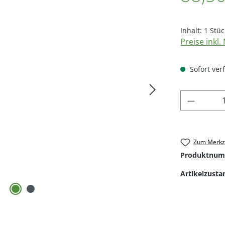
Inhalt:
1 Stüc
Preise inkl
Sofort verf
Produkt
Zum Merkze
Produktnum
Artikelzusta