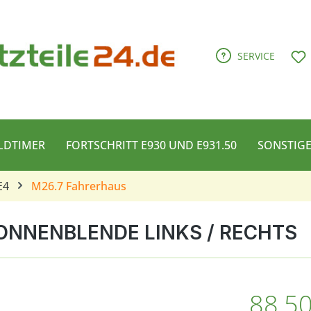
D
SERVICE
LDTIMER
FORTSCHRITT E930 UND E931.50
SONSTIG
E4
M26.7 Fahrerhaus
ONNENBLENDE LINKS / RECHTS
Regulärer Pre
88,50