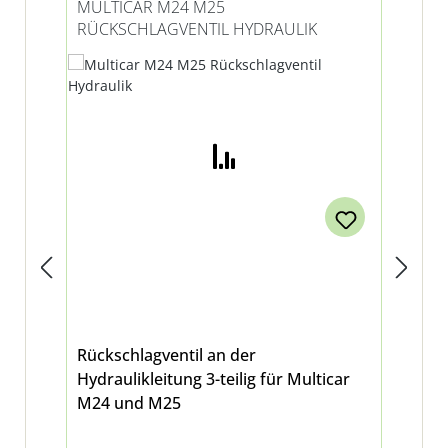
MULTICAR M24 M25
MU
RÜCKSCHLAGVENTIL HYDRAULIK
15
Rückschlagventil an der
Hyd
Hydraulikleitung 3-teilig für Multicar
Hy
M24 und M25
Au
ver