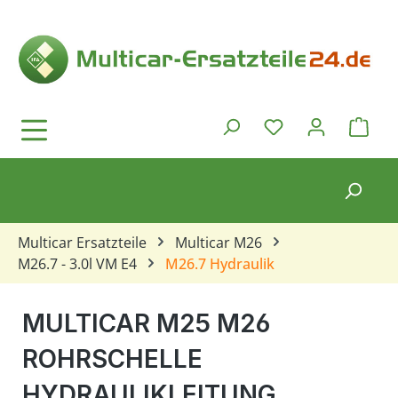
Zum Hauptinhalt springen
Ware
Du hast 0 Produkt
Multicar Ersatzteile
Multicar M26
M26.7 - 3.0l VM E4
M26.7 Hydraulik
MULTICAR M25 M26
ROHRSCHELLE
HYDRAULIKLEITUNG