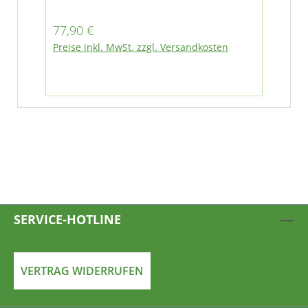
Regulärer Preis:
Reg
77,90 €
14
Preise inkl. MwSt. zzgl. Versandkosten
Pre
SERVICE-HOTLINE
VERTRAG WIDERRUFEN