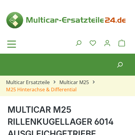
Zum Hauptinhalt springen
Ware
Du hast 0 Produkt
Multicar Ersatzteile
Multicar M25
M25 Hinterachse & Differential
MULTICAR M25
RILLENKUGELLAGER 6014
AUSGLEICHGETRIEBE