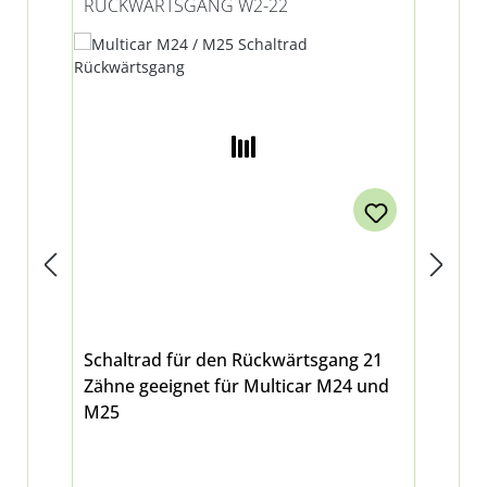
RÜCKWÄRTSGANG W2-22
GA
Schaltrad für den Rückwärtsgang 21
Abt
Zähne geeignet für Multicar M24 und
für
M25