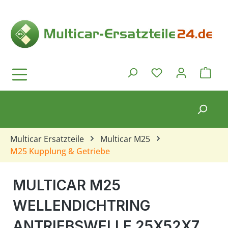
Zum Hauptinhalt springen
Ware
Du hast 0 Produkt
Multicar Ersatzteile
Multicar M25
M25 Kupplung & Getriebe
MULTICAR M25
WELLENDICHTRING
ANTRIEBSWELLE 25X52X7