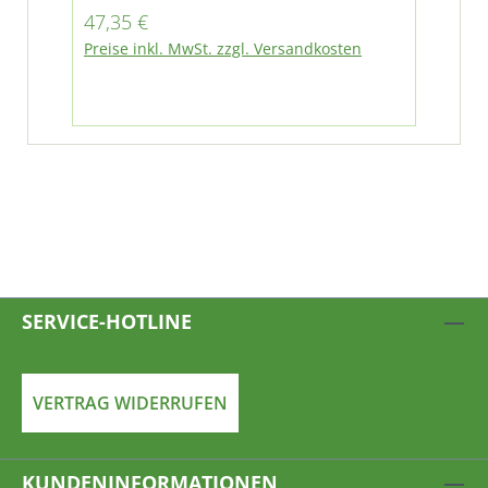
Regulärer Preis:
Reg
47,35 €
74
Preise inkl. MwSt. zzgl. Versandkosten
Pre
SERVICE-HOTLINE
VERTRAG WIDERRUFEN
KUNDENINFORMATIONEN