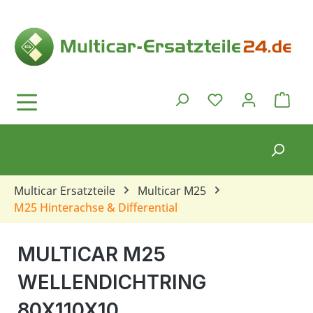
Zum Hauptinhalt springen
Ware
Du hast 0 Produkt
Multicar Ersatzteile
Multicar M25
M25 Hinterachse & Differential
MULTICAR M25
WELLENDICHTRING
80X110X10