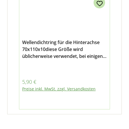
Wellendichtring für die Hinterachse
70x110x10diese Größe wird
üblicherweise verwendet, bei einigen
Modellen wurde allerdings folgender
Wellendichtring verbaut: M11807
geeignet für Multicar M24, M25, M26
Regulärer Preis:
5,90 €
Preise inkl. MwSt. zzgl. Versandkosten