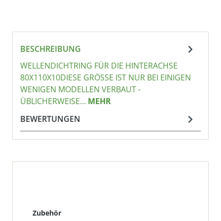
BESCHREIBUNG
WELLENDICHTRING FÜR DIE HINTERACHSE
80X110X10DIESE GRÖSSE IST NUR BEI EINIGEN W
ENIGEN MODELLEN VERBAUT - Ü
BLICHERWEISE…
MEHR
BEWERTUNGEN
Produktgalerie überspringen
Zubehör