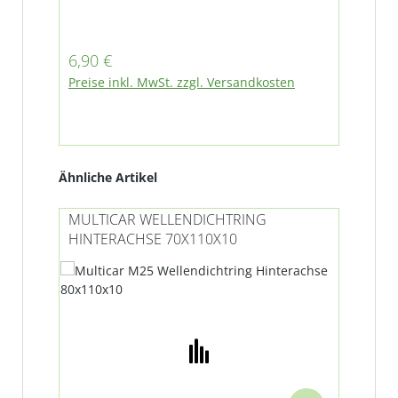
(zwischen Wellendichtring und
Str
Kugellager H1-3) Am Ausgleichgetriebe
(vor Kugellager zum Schaltflansch H6-
Regulärer Preis:
Reg
6,90 €
14
11)
Preise inkl. MwSt. zzgl. Versandkosten
Pre
Produktgalerie überspringen
Ähnliche Artikel
MULTICAR WELLENDICHTRING
HINTERACHSE 70X110X10