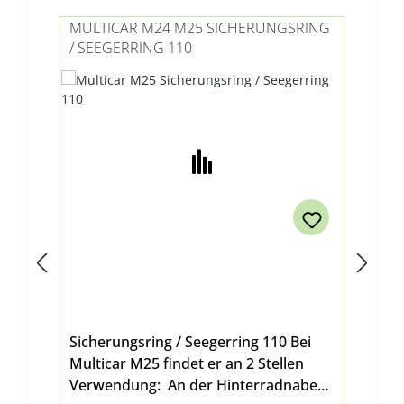
MULTICAR M24 M25 SICHERUNGSRING
MU
/ SEEGERRING 110
RI
HI
Sicherungsring / Seegerring 110 Bei
Ril
Multicar M25 findet er an 2 Stellen
621
Verwendung: An der Hinterradnabe
Mul