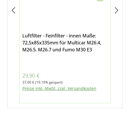
Luftfilter - Feinfilter - innen Maße:
Luf
72,5x85x335mm für Multicar M26.4,
62
M26.5. M26.7 und Fumo M30 E3
Deu
Lin
Feg
Verkaufspreis:
Reg
29,90 €
10
Regulärer Preis:
37,00 €
(19.19% gespart)
Pre
Preise inkl. MwSt. zzgl. Versandkosten