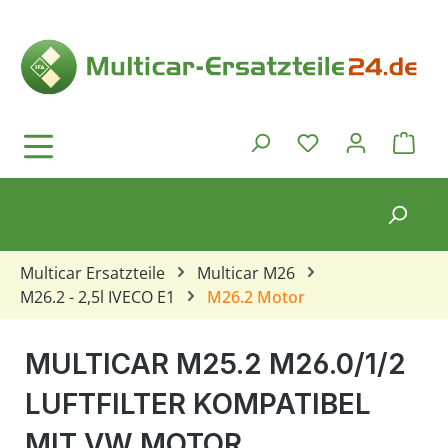
Zum Hauptinhalt springen
Ware
Du hast 0 Produkt
Multicar Ersatzteile
Multicar M26
M26.2 - 2,5l IVECO E1
M26.2 Motor
MULTICAR M25.2 M26.0/1/2
LUFTFILTER KOMPATIBEL
MIT VW MOTOR