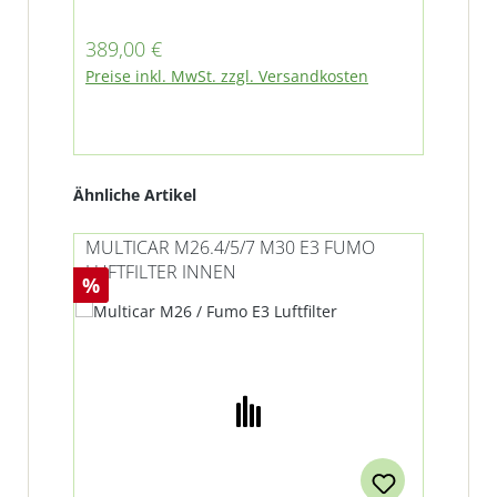
Regulärer Preis:
Reg
389,00 €
99
Preise inkl. MwSt. zzgl. Versandkosten
Pre
Produktgalerie überspringen
Ähnliche Artikel
MULTICAR M26.4/5/7 M30 E3 FUMO
LUF
LUFTFILTER INNEN
FÜ
Rabatt
%
Ti