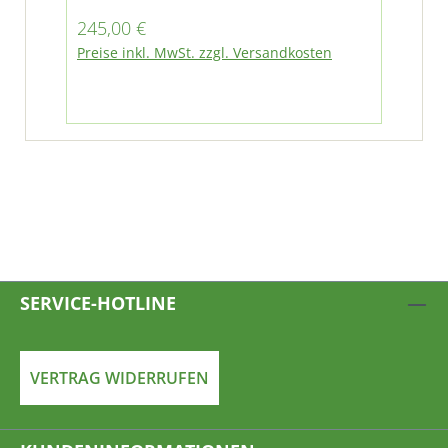
Regulärer Preis:
Ver
245,00 €
73
Regu
Preise inkl. MwSt. zzgl. Versandkosten
198,
Pre
SERVICE-HOTLINE
VERTRAG WIDERRUFEN