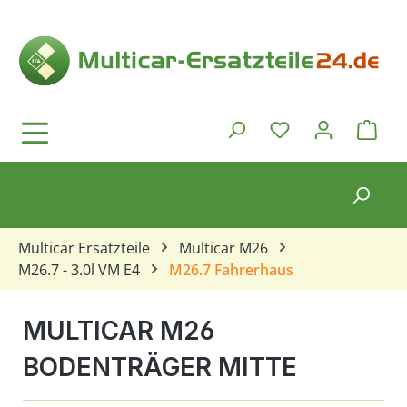
Zum Hauptinhalt springen
Ware
Du hast 0 Produkt
Multicar Ersatzteile
Multicar M26
M26.7 - 3.0l VM E4
M26.7 Fahrerhaus
MULTICAR M26
BODENTRÄGER MITTE