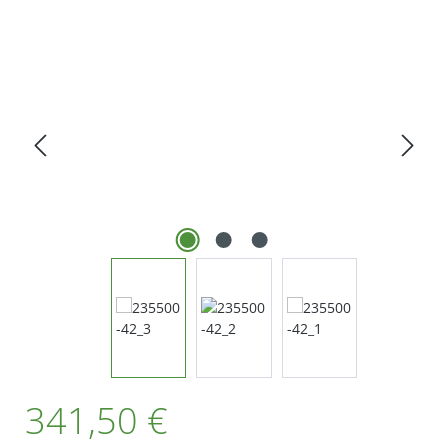
Bildergalerie überspringen
Regulärer Preis:
341,50 €