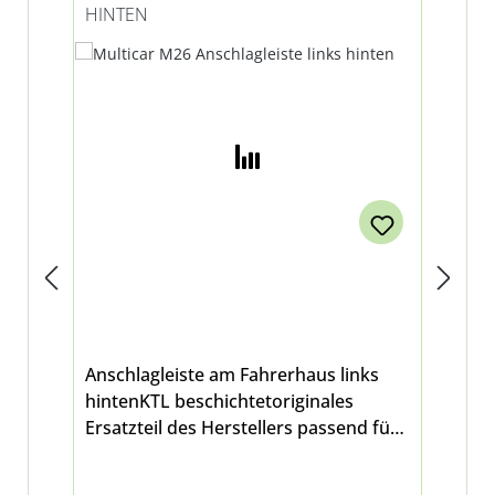
HINTEN
BE
Ra
%
Anschlagleiste am Fahrerhaus links
Bod
hintenKTL beschichtetoriginales
pas
Ersatzteil des Herstellers passend für
Mo
Multicar M26 - alle Modelle