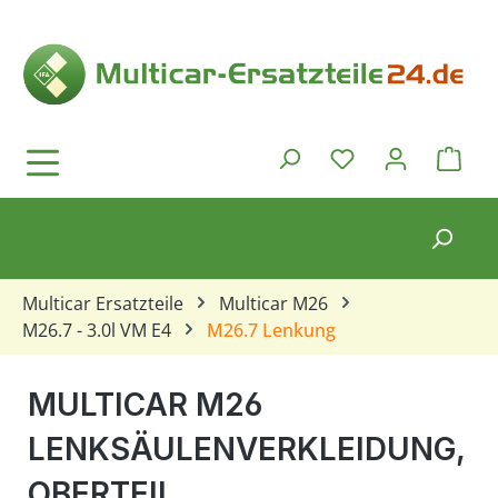
Zum Hauptinhalt springen
Ware
Du hast 0 Produkt
Multicar Ersatzteile
Multicar M26
M26.7 - 3.0l VM E4
M26.7 Lenkung
MULTICAR M26
LENKSÄULENVERKLEIDUNG,
OBERTEIL