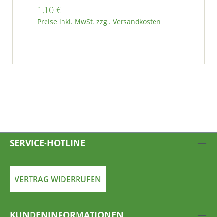
Fumo M30 E3/E4/E5
Regulärer Preis:
Reg
1,10 €
15
Preise inkl. MwSt. zzgl. Versandkosten
Pre
SERVICE-HOTLINE
VERTRAG WIDERRUFEN
KUNDENINFORMATIONEN