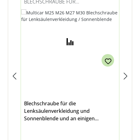
BLECHSCHRAUBE FÜR
LE
LENKSÄULENVERKLEIDUNG /
SONNENBLENDE
Blechschraube für die
Le
Lenksäulenverkleidung und
wei
Sonnenblende und an einigen
Mul
weiteren Stellen passend für Multicar
M25, M26 - alle Modelle, M27 und