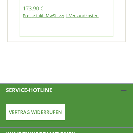
pas
Regulärer Preis:
Reg
173,90 €
26
M2
Preise inkl. MwSt. zzgl. Versandkosten
Pre
SERVICE-HOTLINE
VERTRAG WIDERRUFEN