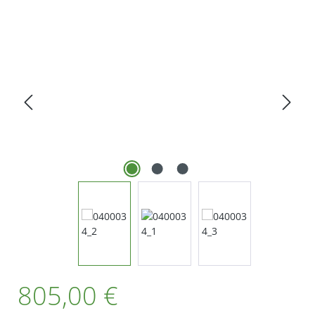
Bildergalerie überspringen
Regulärer Preis:
805,00 €