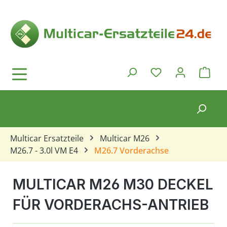
Zum Hauptinhalt springen
Ware
Du hast 0 Produkt
Multicar Ersatzteile
Multicar M26
M26.7 - 3.0l VM E4
M26.7 Vorderachse
MULTICAR M26 M30 DECKEL
FÜR VORDERACHS-ANTRIEB