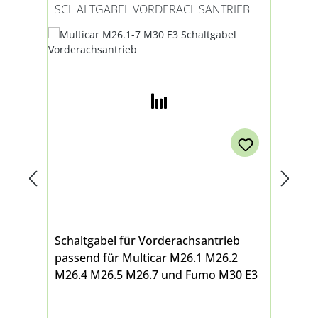
SCHALTGABEL VORDERACHSANTRIEB
RA
Schaltgabel für Vorderachsantrieb
Rad
passend für Multicar M26.1 M26.2
Sch
M26.4 M26.5 M26.7 und Fumo M30 E3
Mo
der
Vor