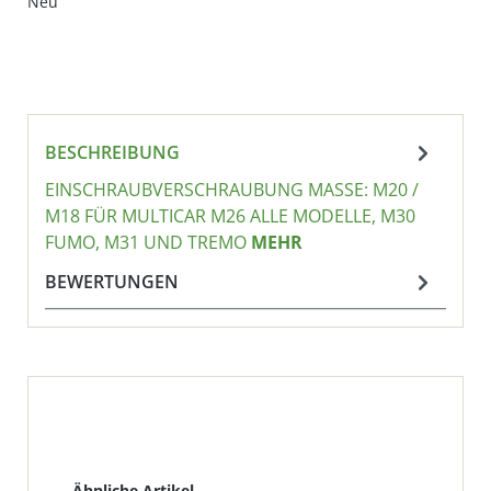
Neu
BESCHREIBUNG
EINSCHRAUBVERSCHRAUBUNG MASSE: M20 / M
18 FÜR MULTICAR M26 ALLE MODELLE, M30 F
UMO, M31 UND TREMO
MEHR
BEWERTUNGEN
Produktgalerie überspringen
Ähnliche Artikel