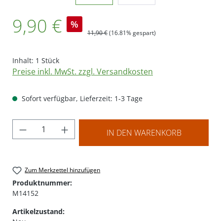
Verkaufspreis:
9,90 €
%
Regulärer Preis:
11,90 €
(16.81% gespart)
Inhalt:
1 Stück
Preise inkl. MwSt. zzgl. Versandkosten
Sofort verfügbar, Lieferzeit: 1-3 Tage
Produkt Anzahl: Gib den gewünschten Wer
IN DEN WARENKORB
Zum Merkzettel hinzufügen
Produktnummer:
M14152
Artikelzustand: