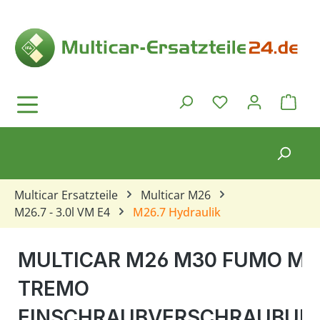
Zum Hauptinhalt springen
Ware
Du hast 0 Produkt
Multicar Ersatzteile
Multicar M26
M26.7 - 3.0l VM E4
M26.7 Hydraulik
MULTICAR M26 M30 FUMO M3
TREMO
EINSCHRAUBVERSCHRAUBUN