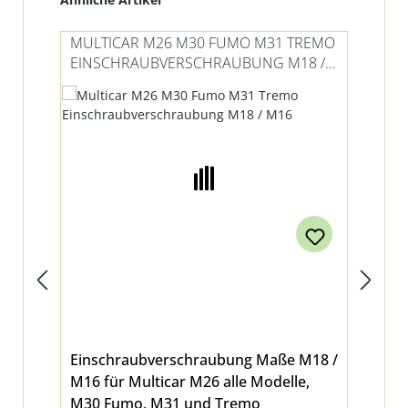
MULTICAR M26 M30 FUMO M31 TREMO
MU
EINSCHRAUBVERSCHRAUBUNG M18 /
EI
M16
Einschraubverschraubung Maße M18 /
Ein
M16 für Multicar M26 alle Modelle,
M3
M30 Fumo, M31 und Tremo