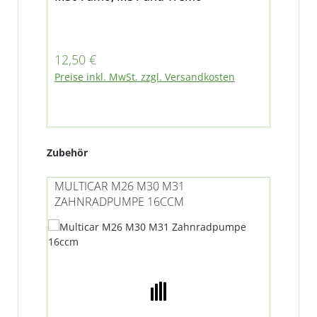
Regulärer Preis:
Reg
12,50 €
5,5
Preise inkl. MwSt. zzgl. Versandkosten
Pre
Produktgalerie überspringen
Zubehör
MULTICAR M26 M30 M31
ZAHNRADPUMPE 16CCM