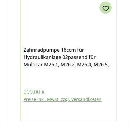
Zahnradpumpe 16ccm für
Hydraulikanlage 02passend für
Multicar M26.1, M26.2, M26.4, M26.5,
Fumo M30 E3/E4/E5 und M31
Regulärer Preis:
299,00 €
Preise inkl. MwSt. zzgl. Versandkosten