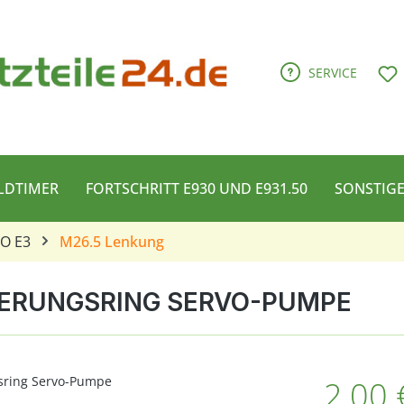
D
SERVICE
LDTIMER
FORTSCHRITT E930 UND E931.50
SONSTIG
CO E3
M26.5 Lenkung
HERUNGSRING SERVO-PUMPE
Regulärer Pre
2,00 