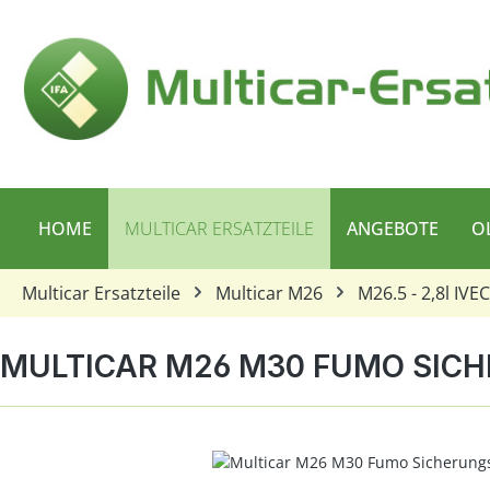
 Hauptinhalt springen
Zur Suche springen
Zur Hauptnavigation springen
HOME
MULTICAR ERSATZTEILE
ANGEBOTE
O
Multicar Ersatzteile
Multicar M26
M26.5 - 2,8l IVE
MULTICAR M26 M30 FUMO SIC
Bildergalerie überspringen