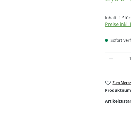
Inhalt:
1 Stüc
Preise inkl
Sofort verf
Produkt
Zum Merkze
Produktnum
Artikelzusta