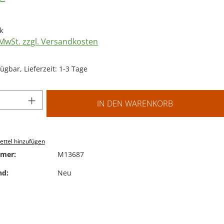
k
. MwSt. zzgl. Versandkosten
ügbar, Lieferzeit: 1-3 Tage
 Anzahl: Gib den gewünschten Wert ein o
IN DEN WARENKORB
ttel hinzufügen
mer:
M13687
nd:
Neu