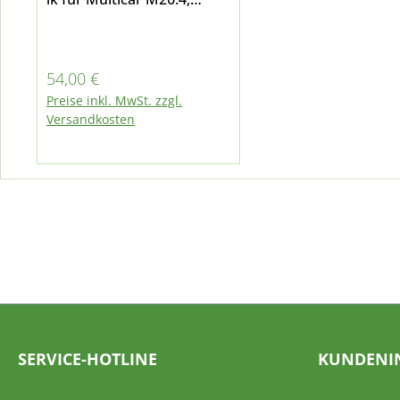
M26.5 und Fumo M30
Regulärer Preis:
54,00 €
Preise inkl. MwSt. zzgl.
Versandkosten
SERVICE-HOTLINE
KUNDENI