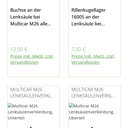
Buchse an der
Rillenkugellager
Lenksäule bei
16005 an der
Multicar M26 alle
Lenksäule bei
Modelle, M27 E5,
Multicar M26, alle
M30 Fumo E3, E4, E5
Modelle, M27 und
M30 Fumo
Regulärer Preis:
Regulärer Preis:
12,50 €
7,50 €
Preise inkl. MwSt. zzgl.
Preise inkl. MwSt. zzgl.
Versandkosten
Versandkosten
MULTICAR M26
MULTICAR M26
LENKSÄULENVERKLEI
LENKSÄULENVERKLEI
DUNG, UNTERTEIL
DUNG, OBERTEIL