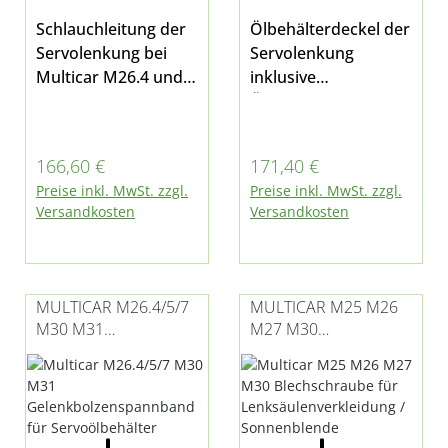
Schlauchleitung der
Ölbehälterdeckel der
Servolenkung bei
Servolenkung
Multicar M26.4 und
inklusive
M26.5
Ölstandsgeber bei
Multicar M26.4,
M26.5, M26.7, M30
Regulärer Preis:
Regulärer Preis:
166,60 €
171,40 €
Fumo E3 und E4
Preise inkl. MwSt. zzgl.
Preise inkl. MwSt. zzgl.
Versandkosten
Versandkosten
MULTICAR M26.4/5/7
MULTICAR M25 M26
M30 M31
M27 M30
GELENKBOLZENSPAN
BLECHSCHRAUBE
NBAND FÜR
FÜR
SERVOÖLBEHÄLTER
LENKSÄULENVERKLEI
DUNG /
SONNENBLENDE