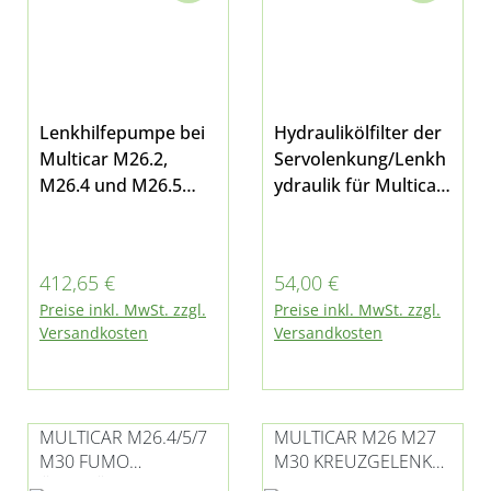
Lenkhilfepumpe bei
Hydraulikölfilter der
Multicar M26.2,
Servolenkung/Lenkh
M26.4 und M26.5
ydraulik für Multicar
kompatibel mit
M26.4, M26.5 und
Iveco-Motor
Fumo M30
Regulärer Preis:
Regulärer Preis:
412,65 €
54,00 €
Preise inkl. MwSt. zzgl.
Preise inkl. MwSt. zzgl.
Versandkosten
Versandkosten
MULTICAR M26.4/5/7
MULTICAR M26 M27
M30 FUMO
M30 KREUZGELENK
ÖLBEHÄLTER /
LENKUNG