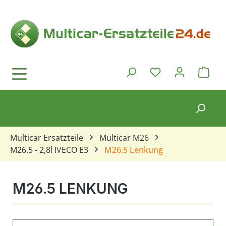
Zum Hauptinhalt springen
Ware
Du hast 0 Produkt
Multicar Ersatzteile
Multicar M26
M26.5 - 2,8l IVECO E3
M26.5 Lenkung
M26.5 LENKUNG