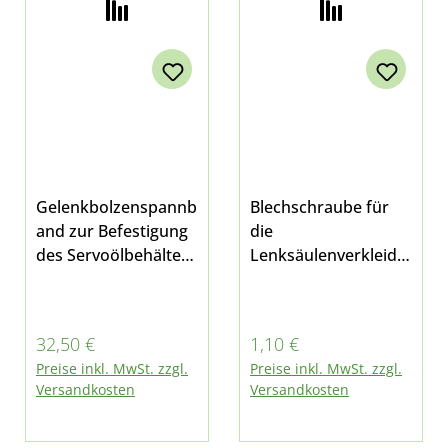
Gelenkbolzenspannb
Blechschraube für
and zur Befestigung
die
des Servoölbehälters
Lenksäulenverkleidu
Gesamtlänge:
ng und
290mm passend für
Sonnenblende und
Multicar M26.4,
an einigen weiteren
Regulärer Preis:
Regulärer Preis:
32,50 €
1,10 €
M26.5, M26.7, Fumo
Stellen passend für
Preise inkl. MwSt. zzgl.
Preise inkl. MwSt. zzgl.
M30 und M31
Multicar M25, M26 -
Versandkosten
Versandkosten
alle Modelle, M27
und Fumo M30
E3/E4/E5