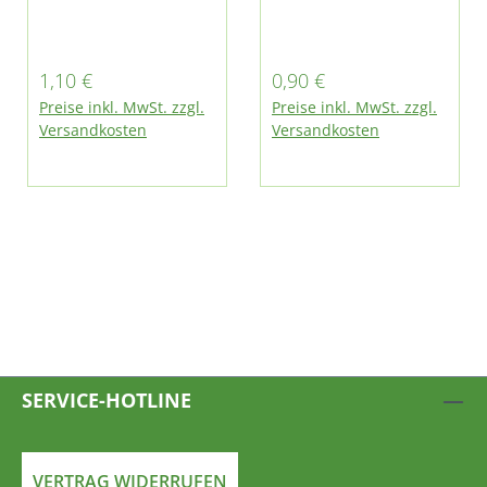
ng passend für
bei Multicar benötigt
Multicar M25 und
☺ Abbildung ähnlich
M26 alle Modelle
Regulärer Preis:
Regulärer Preis:
1,10 €
0,90 €
Preise inkl. MwSt. zzgl.
Preise inkl. MwSt. zzgl.
Versandkosten
Versandkosten
SERVICE-HOTLINE
VERTRAG WIDERRUFEN