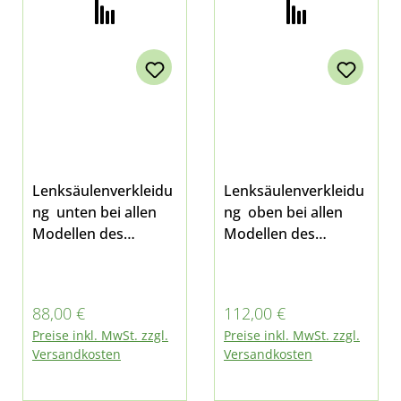
Lenksäulenverkleidu
Lenksäulenverkleidu
ng unten bei allen
ng oben bei allen
Modellen des
Modellen des
Multicar M26
Multicar M26
Regulärer Preis:
Regulärer Preis:
88,00 €
112,00 €
Preise inkl. MwSt. zzgl.
Preise inkl. MwSt. zzgl.
Versandkosten
Versandkosten