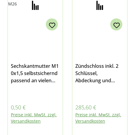
Sechskantmutter M1
Zündschloss inkl. 2
0x1,5 selbstsichernd
Schlüssel,
passend an vielen
Abdeckung und
Stellen bei Multicar
Abreißschraube mit
Lenkradsperre
Original-Ersatzteil
Regulärer Preis:
Regulärer Preis:
0,50 €
285,60 €
passend für Multicar
Preise inkl. MwSt. zzgl.
Preise inkl. MwSt. zzgl.
M25 und M26 - alle
Versandkosten
Versandkosten
Modelle