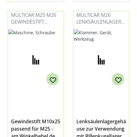
MULTICAR M25 M26
MULTICAR M26
GEWINDESTIFT
LENKSÄULENLAGERG
M10X25
EHÄUSE
Gewindestift M10x25
Lenksäulenlagergehä
passend für M25 -
use zur Verwendung
am Winkelhebel des
mit Rillenkugellager