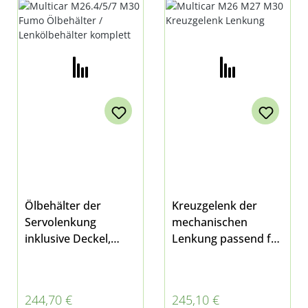
LENKÖLBEHÄLTER
KOMPLETT
Ölbehälter der
Kreuzgelenk der
Servolenkung
mechanischen
inklusive Deckel,
Lenkung passend für
Füllstandssensor
Multicar M26.1-7
und Filter bei
M27 und Fumo M30
Multicar M26.4,
Regulärer Preis:
Regulärer Preis:
244,70 €
245,10 €
M26.5, M26.7, M30