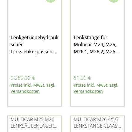
Lenkgetriebehydrauli
Lenkstange für
scher
Multicar M24, M25,
Linkslenkerpassend
M26.1, M26.2, M26.4
für alle M26, M27,
und M26.5 20/22 x
M30 Fumo und M31
685 inklusive linkem
und rechtem
Regulärer Preis:
Regulärer Preis:
2.282,90 €
51,90 €
Kugelkopf
Preise inkl. MwSt. zzgl.
Preise inkl. MwSt. zzgl.
Versandkosten
Versandkosten
MULTICAR M25 M26
MULTICAR M26.4/5/7
LENKSÄULENLAGERG
LENKSTANGE CLAAS-