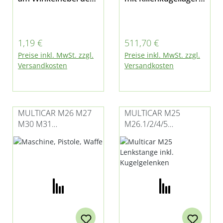
Fahrregler
16005 an der
Gestänges passend
Lenksäule, da der
für M26 - alle
passende Sitz dafür
Regulärer Preis:
Regulärer Preis:
1,19 €
511,70 €
Modelle - an der
im Gehäuse
Preise inkl. MwSt. zzgl.
Preise inkl. MwSt. zzgl.
Schwinge der
vorhanden
Versandkosten
Versandkosten
Lenkung
ist passend für
Multicar M26 - alle
Modelle
MULTICAR M26 M27
MULTICAR M25
M30 M31
M26.1/2/4/5
LENKGETRIEBE
LENKSTANGE INKL.
KUGELGELENKEN