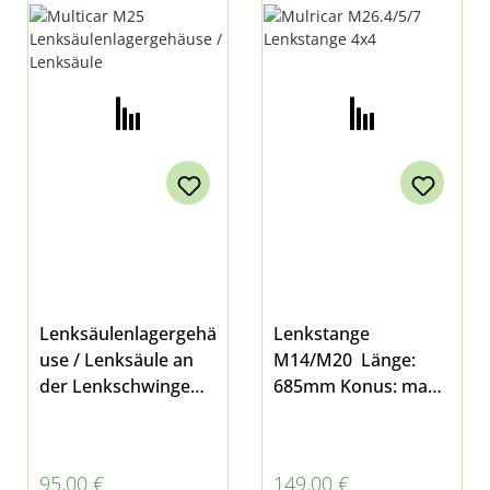
EHÄUSE (LENKSÄULE)
ACHSE 4X4, 4X2
Lenksäulenlagergehä
Lenkstange
use / Lenksäule an
M14/M20 Länge:
der Lenkschwinge
685mm Konus: max.
inkl. Führungsbuchse
18mm für 4x4 und
(mit Verwendung
4x2 Bei Multicar
dieser auch beim
M26.4, M26.5 und
Regulärer Preis:
Regulärer Preis:
95,00 €
149,00 €