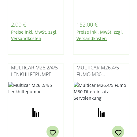
Multicar M26.2,
für Multicar M26 -
M26.4, M26.5 und
alle Modelle
M30 Fumo E3 mit
Regulärer Preis:
Regulärer Preis:
2,00 €
152,00 €
Iveco-Motor
Preise inkl. MwSt. zzgl.
Preise inkl. MwSt. zzgl.
Versandkosten
Versandkosten
MULTICAR M26.2/4/5
MULTICAR M26.4/5
LENKHILFEPUMPE
FUMO M30
FILTEREINSATZ
SERVOLENKUNG