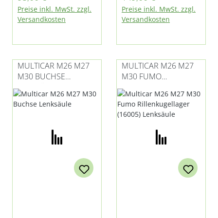
M26 passend) für
M26.7 mit Claas-
Preise inkl. MwSt. zzgl.
Preise inkl. MwSt. zzgl.
Multicar M25 und
Achse
Versandkosten
Versandkosten
M26
MULTICAR M26 M27
MULTICAR M26 M27
M30 BUCHSE
M30 FUMO
LENKSÄULE
RILLENKUGELLAGER
(16005) LENKSÄULE