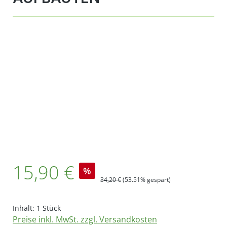
Bildergalerie überspringen
Verkaufspreis:
15,90 €
%
Regulärer Preis:
34,20 €
(53.51% gespart)
Inhalt:
1 Stück
Preise inkl. MwSt. zzgl. Versandkosten