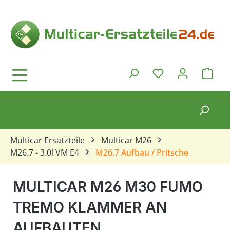
Zum Hauptinhalt springen
Ware
Du hast 0 Produkt
Multicar Ersatzteile
Multicar M26
M26.7 - 3.0l VM E4
M26.7 Aufbau / Pritsche
MULTICAR M26 M30 FUMO
TREMO KLAMMER AN
AUFBAUTEN