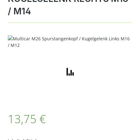
/ M14
Bildergalerie überspringen
Regulärer Preis:
13,75 €