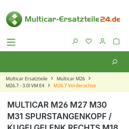
Zum Hauptinhalt springen
Ware
Du hast 0 Produkt
Multicar Ersatzteile
Multicar M26
M26.7 - 3.0l VM E4
M26.7 Vorderachse
MULTICAR M26 M27 M30
M31 SPURSTANGENKOPF /
KUGELGELENK RECHTS M18