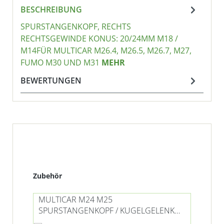
BESCHREIBUNG
SPURSTANGENKOPF, RECHTS
RECHTSGEWINDE KONUS: 20/24MM M18 /
M14FÜR MULTICAR M26.4, M26.5, M26.7, M27,
FUMO M30 UND M31
MEHR
BEWERTUNGEN
Produktgalerie überspringen
Zubehör
MULTICAR M24 M25
SPURSTANGENKOPF / KUGELGELENK
LINKS M20 / M12