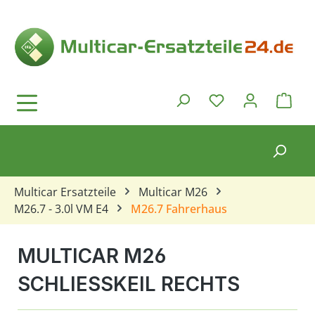
Zum Hauptinhalt springen
Ware
Du hast 0 Produkt
Multicar Ersatzteile
Multicar M26
M26.7 - 3.0l VM E4
M26.7 Fahrerhaus
MULTICAR M26
SCHLIESSKEIL RECHTS