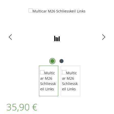
Bildergalerie überspringen
Regulärer Preis:
35,90 €