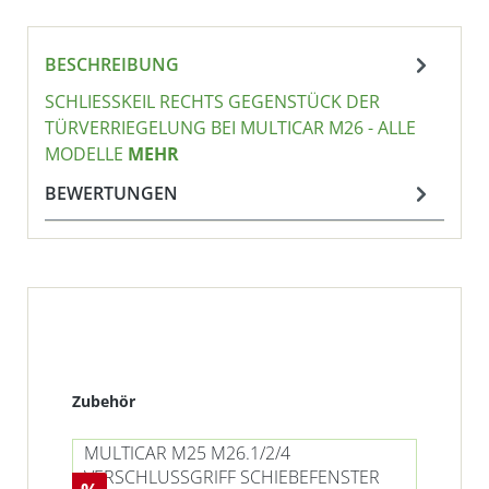
BESCHREIBUNG
SCHLIESSKEIL RECHTS GEGENSTÜCK DER T
ÜRVERRIEGELUNG BEI MULTICAR M26 - ALLE M
ODELLE
MEHR
BEWERTUNGEN
Produktgalerie überspringen
Zubehör
MULTICAR M25 M26.1/2/4
VERSCHLUSSGRIFF SCHIEBEFENSTER
Rabatt