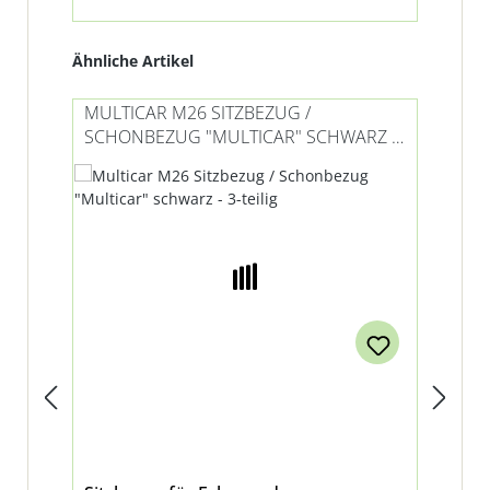
Produktgalerie überspringen
Ähnliche Artikel
MULTICAR M26 SITZBEZUG /
MU
SCHONBEZUG "MULTICAR" SCHWARZ -
SC
3-TEILIG
TEI