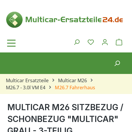
Zum Hauptinhalt springen
Ware
Du hast 0 Produkt
Multicar Ersatzteile
Multicar M26
M26.7 - 3.0l VM E4
M26.7 Fahrerhaus
MULTICAR M26 SITZBEZUG /
SCHONBEZUG "MULTICAR"
GRAU - 3-TEILIG