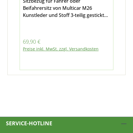
Sitzbezug für Fahrer oder
Sit
Beifahrersitz von Multicar M26
Bei
Kunstleder und Stoff 3-teilig gesticktes
Kun
Multicar-Logo
Mul
Regulärer Preis:
Reg
69,90 €
69
Preise inkl. MwSt. zzgl. Versandkosten
Pre
SERVICE-HOTLINE