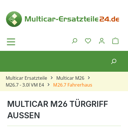
Zum Hauptinhalt springen
Ware
Du hast 0 Produkt
Multicar Ersatzteile
Multicar M26
M26.7 - 3.0l VM E4
M26.7 Fahrerhaus
MULTICAR M26 TÜRGRIFF
AUSSEN