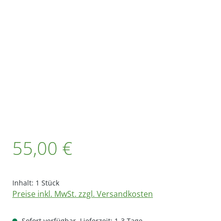
Bildergalerie überspringen
Regulärer Preis:
55,00 €
Inhalt:
1 Stück
Preise inkl. MwSt. zzgl. Versandkosten
Sofort verfügbar, Lieferzeit: 1-3 Tage