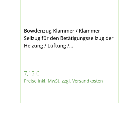
Bowdenzug-Klammer / Klammer
Seilzug für den Betätigungsseilzug der
Heizung / Lüftung /
Klimaanlage originales
Ersatzteil passend für Multicar M26 -
alle Modelle, M27, M30 E5 und M31 E5
Regulärer Preis:
7,15 €
Preise inkl. MwSt. zzgl. Versandkosten