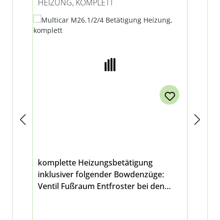
HEIZUNG, KOMPLETT
FÜ
komplette Heizungsbetätigung
Sei
inklusiver folgender Bowdenzüge:
Be
Ventil Fußraum Entfroster bei den
End
Multicar-Modellen M26.1, M26.2 und
(Si
M26.4
bei