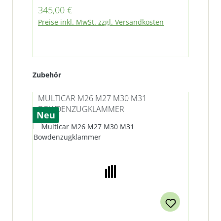
Regulärer Preis:
Reg
345,00 €
67
Preise inkl. MwSt. zzgl. Versandkosten
Pre
Produktgalerie überspringen
Zubehör
MULTICAR M26 M27 M30 M31
BOWDENZUGKLAMMER
Neu