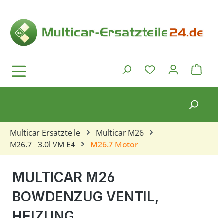
Zum Hauptinhalt springen
Ware
Du hast 0 Produkt
Multicar Ersatzteile
Multicar M26
M26.7 - 3.0l VM E4
M26.7 Motor
MULTICAR M26
BOWDENZUG VENTIL,
HEIZUNG