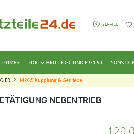
D
SERVICE
LDTIMER
FORTSCHRITT E930 UND E931.50
SONSTIG
CO E3
M26.5 Kupplung & Getriebe
BETÄTIGUNG NEBENTRIEB
Regulärer Pre
129,