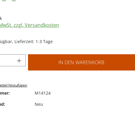
k
. MwSt. zzgl. Versandkosten
ügbar, Lieferzeit: 1-3 Tage
 Anzahl: Gib den gewünschten Wert ein o
IN DEN WARENKORB
ttel hinzufügen
mer:
M14124
nd:
Neu