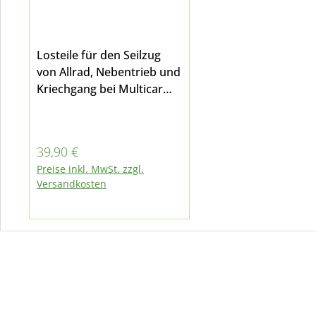
Losteile für den Seilzug
von Allrad, Nebentrieb und
Kriechgang bei Multicar
M25.2 mit VW-Motor und
allen M26 Modellen zur
Befestigung - Seilzug wird
Regulärer Preis:
39,90 €
dadurch automatisch
Preise inkl. MwSt. zzgl.
etwas verlängert bei
Versandkosten
Multicar M30 E3 findet das
Set Einsatz an Seilzug für
den Nebentrieb