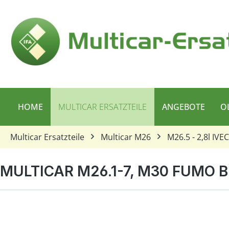
 Hauptinhalt springen
Zur Suche springen
Zur Hauptnavigation springen
HOME
MULTICAR ERSATZTEILE
ANGEBOTE
O
Multicar Ersatzteile
Multicar M26
M26.5 - 2,8l IVE
MULTICAR M26.1-7, M30 FUMO 
Bildergalerie überspringen