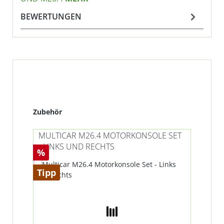
BEWERTUNGEN
Produktgalerie überspringen
Zubehör
MULTICAR M26.4 MOTORKONSOLE SET
MUL
- LINKS UND RECHTS
LA
Rabatt
%
Tipp