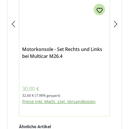
Motorkonsole - Set Rechts und Links
Sil
bei Multicar M26.4
Für
Verkaufspreis:
Reg
30,00 €
25
Regulärer Preis:
32,60 €
(7.98% gespart)
Pre
Preise inkl. MwSt. zzgl. Versandkosten
Produktgalerie überspringen
Ähnliche Artikel