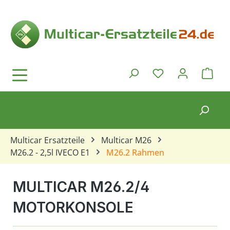
Zum Hauptinhalt springen
Ware
Du hast 0 Produkt
Multicar Ersatzteile
Multicar M26
M26.2 - 2,5l IVECO E1
M26.2 Rahmen
MULTICAR M26.2/4
MOTORKONSOLE