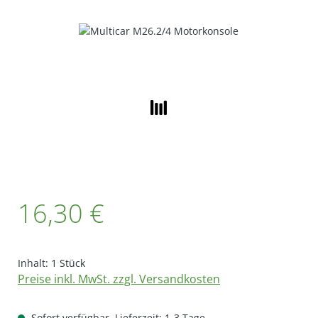
Bildergalerie überspringen
Regulärer Preis:
16,30 €
Inhalt:
1 Stück
Preise inkl. MwSt. zzgl. Versandkosten
Sofort verfügbar, Lieferzeit: 1-3 Tage