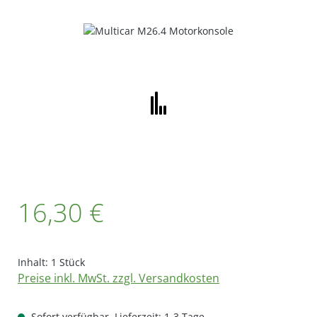
Bildergalerie überspringen
Regulärer Preis:
16,30 €
Inhalt:
1 Stück
Preise inkl. MwSt. zzgl. Versandkosten
Sofort verfügbar, Lieferzeit: 1-3 Tage