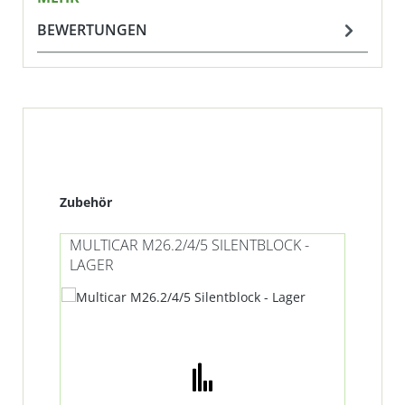
BEWERTUNGEN
Produktgalerie überspringen
Zubehör
MULTICAR M26.2/4/5 SILENTBLOCK -
MU
LAGER
- 
Ra
%
Ti