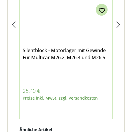
Silentblock - Motorlager mit Gewinde
Mot
Für Multicar M26.2, M26.4 und M26.5
bei
Regulärer Preis:
Ver
25,40 €
30
Regu
Preise inkl. MwSt. zzgl. Versandkosten
32,6
Pre
Produktgalerie überspringen
Ähnliche Artikel