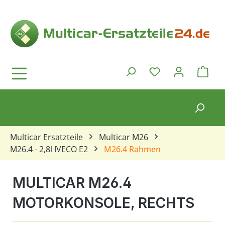
Zum Hauptinhalt springen
Ware
Du hast 0 Produkt
Multicar Ersatzteile
Multicar M26
M26.4 - 2,8l IVECO E2
M26.4 Rahmen
MULTICAR M26.4
MOTORKONSOLE, RECHTS