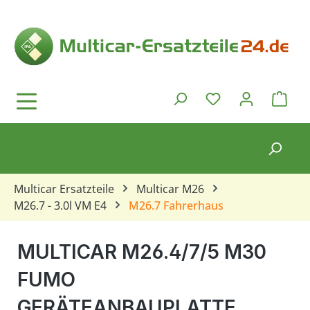
Zum Hauptinhalt springen
Ware
Du hast 0 Produkt
Multicar Ersatzteile
Multicar M26
M26.7 - 3.0l VM E4
M26.7 Fahrerhaus
MULTICAR M26.4/7/5 M30
FUMO
GERÄTEANBAUPLATTE