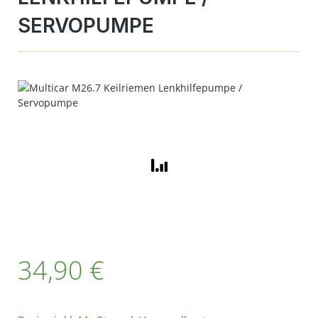
SERVOPUMPE
Bildergalerie überspringen
Regulärer Preis:
34,90 €