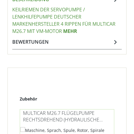
KEILRIEMEN DER SERVOPUMPE /
LENKHILFEPUMPE DEUTSCHER
MARKENHERSTELLER 4 RIPPEN FÜR MULTICAR
M26.7 MIT VM-MOTOR
MEHR
BEWERTUNGEN
Produktgalerie überspringen
Zubehör
MULTICAR M26.7 FLÜGELPUMPE
MU
RECHTSDREHEND (HYDRAULISCHE
LE
LENKUNG)