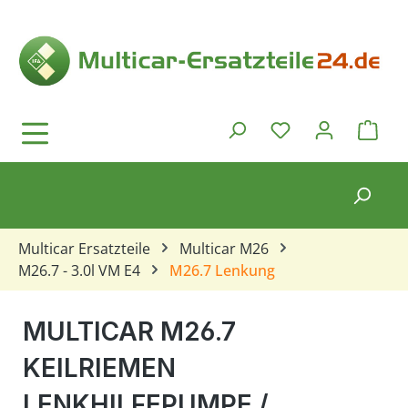
Zum Hauptinhalt springen
Ware
Du hast 0 Produkt
Multicar Ersatzteile
Multicar M26
M26.7 - 3.0l VM E4
M26.7 Lenkung
MULTICAR M26.7
KEILRIEMEN
LENKHILFEPUMPE /