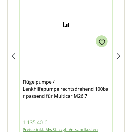
Flügelpumpe /
Lag
Lenkhilfepumpe rechtsdrehend 100ba
Se
r passend für Multicar M26.7
M2
Regulärer Preis:
Reg
1.135,40 €
11
Preise inkl. MwSt. zzgl. Versandkosten
Pre