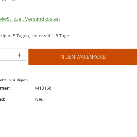
. MwSt. zzgl. Versandkosten
ig in 5 Tagen, Lieferzeit 1-3 Tage
 Anzahl: Gib den gewünschten Wert ein o
IN DEN WARENKORB
ttel hinzufügen
mer:
M13168
nd:
Neu