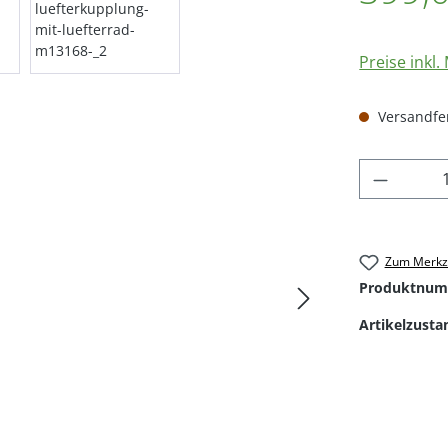
Preise inkl
Versandfert
Produkt
Zum Merkze
Produktnum
Artikelzusta