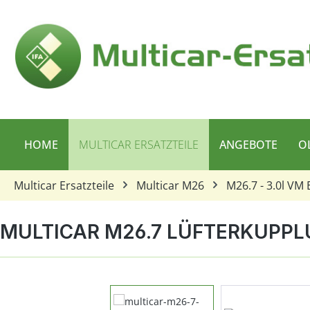
 Hauptinhalt springen
Zur Suche springen
Zur Hauptnavigation springen
HOME
MULTICAR ERSATZTEILE
ANGEBOTE
O
Multicar Ersatzteile
Multicar M26
M26.7 - 3.0l VM 
MULTICAR M26.7 LÜFTERKUPPL
Bildergalerie überspringen