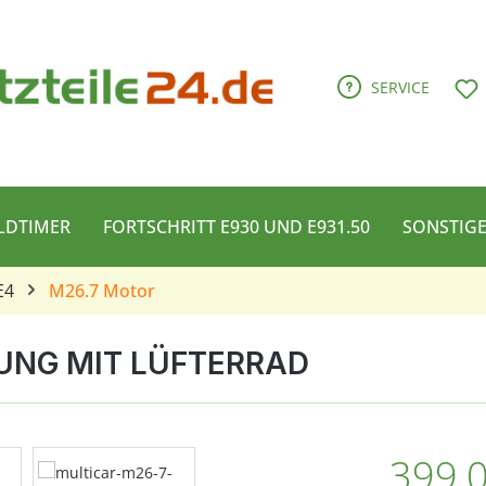
D
SERVICE
LDTIMER
FORTSCHRITT E930 UND E931.50
SONSTIG
E4
M26.7 Motor
UNG MIT LÜFTERRAD
Regulärer Pre
399,