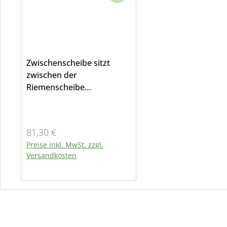
Zwischenscheibe sitzt
zwischen der
Riemenscheibe
Wasserpumpe und
Lüfterrad der
Viskokupplung bei
Regulärer Preis:
81,30 €
Multicar M26.7 mit VM
Preise inkl. MwSt. zzgl.
Motor
Versandkosten