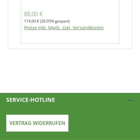
un
Verkaufspreis:
Ver
88,00 €
45
Regulärer Preis:
Regu
119,00 €
(26.05% gespart)
610,
Preise inkl. MwSt. zzgl. Versandkosten
Pre
SERVICE-HOTLINE
VERTRAG WIDERRUFEN