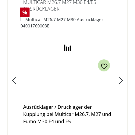
MULTICAR M26.7 M27 M30 E4/E5
MU
AUSRÜCKLAGER
KU
Rabatt
Ra
%
%
Ausrücklager / Drucklager der
Ku
Kupplung bei Multicar M26.7, M27 und
Kup
Fumo M30 E4 und E5
mo
bei