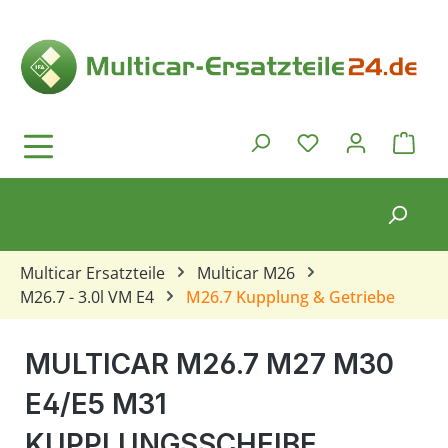
Zum Hauptinhalt springen
Ware
Du hast 0 Produkt
Multicar Ersatzteile
Multicar M26
M26.7 - 3.0l VM E4
M26.7 Kupplung & Getriebe
MULTICAR M26.7 M27 M30
E4/E5 M31
KUPPLUNGSSCHEIBE