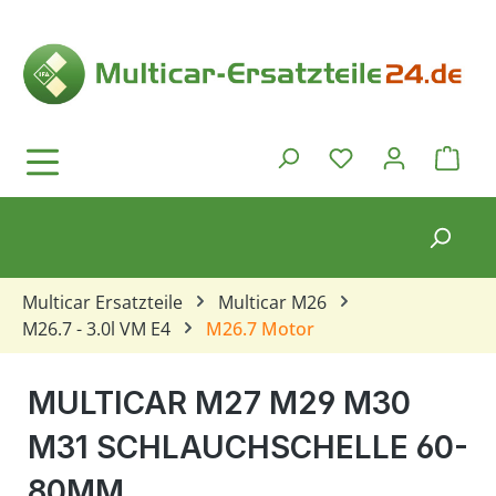
Zum Hauptinhalt springen
Ware
Du hast 0 Produkt
Multicar Ersatzteile
Multicar M26
M26.7 - 3.0l VM E4
M26.7 Motor
MULTICAR M27 M29 M30
M31 SCHLAUCHSCHELLE 60-
80MM