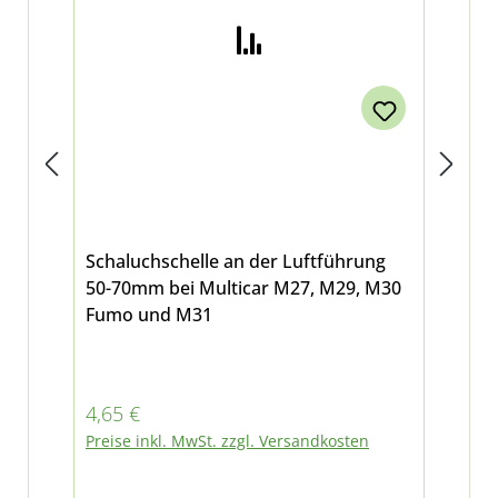
Schaluchschelle an der Luftführung
Sch
50-70mm bei Multicar M27, M29, M30
Bef
Fumo und M31
bei
Tr
Regulärer Preis:
Reg
4,65 €
0,7
Preise inkl. MwSt. zzgl. Versandkosten
Pre