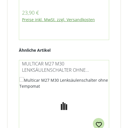
Len
die
Regulärer Preis:
Reg
23,90 €
35
Preise inkl. MwSt. zzgl. Versandkosten
Pre
Produktgalerie überspringen
Ähnliche Artikel
MULTICAR M27 M30
MU
LENKSÄULENSCHALTER OHNE
LE
TEMPOMAT