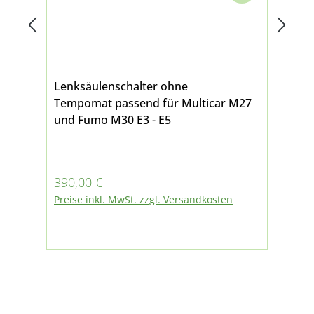
Lenksäulenschalter ohne
Kom
Tempomat passend für Multicar M27
für
und Fumo M30 E3 - E5
Ne
Regulärer Preis:
Reg
390,00 €
21
Preise inkl. MwSt. zzgl. Versandkosten
Pre