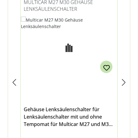
MULTICAR M27 M30 GEHÄUSE
MU
LENKSÄULENSCHALTER
Gehäuse Lenksäulenschalter für
2-
Lenksäulenschalter mit und ohne
Ori
Tempomat für Multicar M27 und M30
Mul
Fumo E3 - E5
Sol