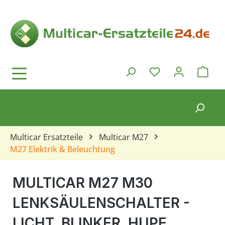
Zum Hauptinhalt springen
Ware
Du hast 0 Produkt
Multicar Ersatzteile
Multicar M27
M27 Elektrik & Beleuchtung
MULTICAR M27 M30
LENKSÄULENSCHALTER -
LICHT, BLINKER, HUPE