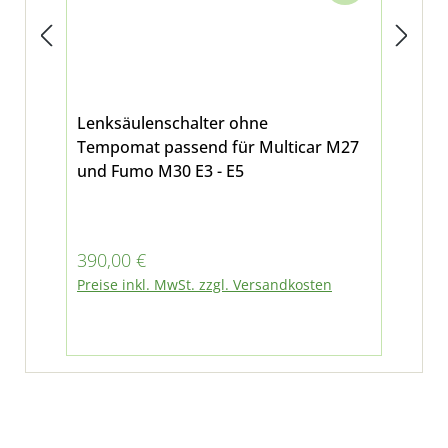
Lenksäulenschalter ohne
Geh
Tempomat passend für Multicar M27
Len
und Fumo M30 E3 - E5
Te
Fum
Regulärer Preis:
Reg
390,00 €
23
Preise inkl. MwSt. zzgl. Versandkosten
Pre