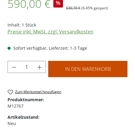
590,00 €
%
Regulärer Preis:
630,70 €
(6.45% gespart)
Inhalt:
1 Stück
Preise inkl. MwSt. zzgl. Versandkosten
Sofort verfügbar, Lieferzeit: 1-3 Tage
Produkt Anzahl: Gib den gewünschten Wer
IN DEN WARENKORB
Zum Merkzettel hinzufügen
Produktnummer:
M12767
Artikelzustand:
Neu