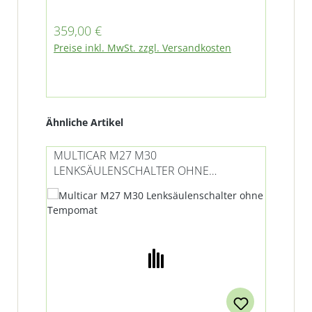
Lenkrad verbaut sein, benötigen Sie
die Variante mit Adapter M15275
Regulärer Preis:
359,00 €
Preise inkl. MwSt. zzgl. Versandkosten
Produktgalerie überspringen
Ähnliche Artikel
MULTICAR M27 M30
MU
LENKSÄULENSCHALTER OHNE
LE
TEMPOMAT