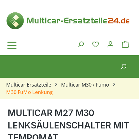
Zum Hauptinhalt springen
Ware
Du hast 0 Produkt
Multicar Ersatzteile
Multicar M30 / Fumo
M30 FuMo Lenkung
MULTICAR M27 M30
LENKSÄULENSCHALTER MIT
TEMPOMAT