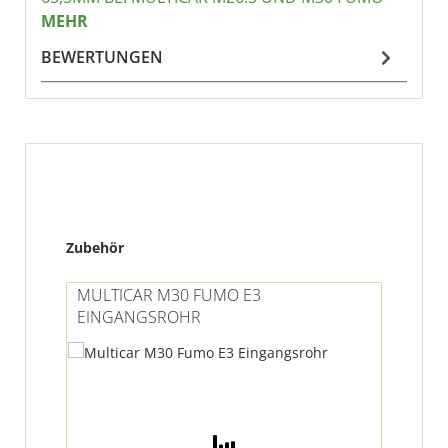
MEHR
BEWERTUNGEN
Produktgalerie überspringen
Zubehör
MULTICAR M30 FUMO E3
MU
EINGANGSROHR
HA