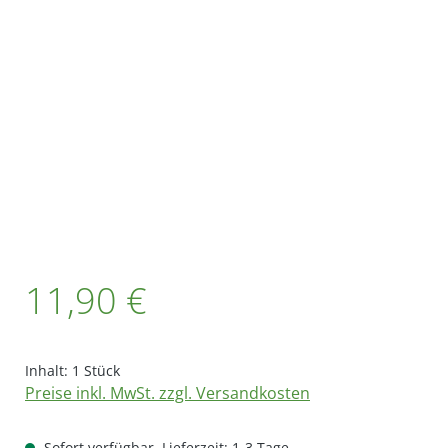
Bildergalerie überspringen
Regulärer Preis:
11,90 €
Inhalt:
1 Stück
Preise inkl. MwSt. zzgl. Versandkosten
Sofort verfügbar, Lieferzeit: 1-3 Tage