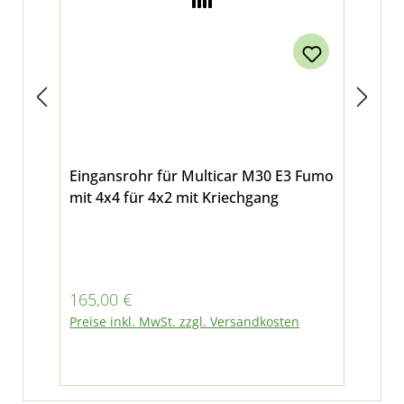
Eingansrohr für Multicar M30 E3 Fumo
Hau
mit 4x4 für 4x2 mit Kriechgang
Fum
Regulärer Preis:
Reg
165,00 €
17
Preise inkl. MwSt. zzgl. Versandkosten
Pre