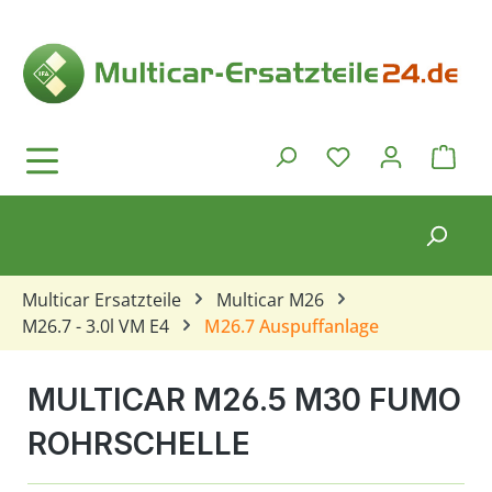
Zum Hauptinhalt springen
Ware
Du hast 0 Produkt
Multicar Ersatzteile
Multicar M26
M26.7 - 3.0l VM E4
M26.7 Auspuffanlage
MULTICAR M26.5 M30 FUMO
ROHRSCHELLE