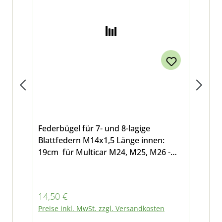
Federbügel für 7- und 8-lagige
Bla
Blattfedern M14x1,5 Länge innen:
ver
19cm für Multicar M24, M25, M26 -
Ori
alle Modelle, M27, Fumo M30 und M31
von
8mm
ver
Regulärer Preis:
Reg
14,50 €
18
son
Preise inkl. MwSt. zzgl. Versandkosten
Pre
zus