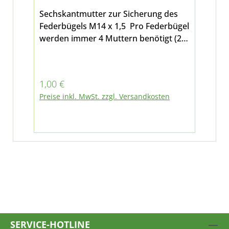
Sechskantmutter zur Sicherung des
Federbügels M14 x 1,5 Pro Federbügel
werden immer 4 Muttern benötigt (2
normale und 2 Selbstsichernde
Mutter) Für alle Federbügel, der
Multicar Modelle geeignet
Regulärer Preis:
1,00 €
Preise inkl. MwSt. zzgl. Versandkosten
SERVICE-HOTLINE