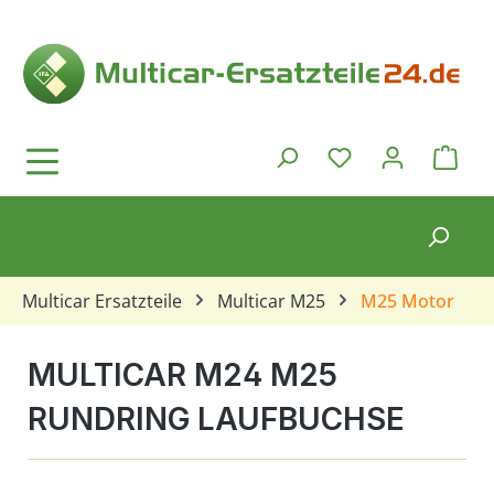
Zum Hauptinhalt springen
Ware
Du hast 0 Produkt
Multicar Ersatzteile
Multicar M25
M25 Motor
MULTICAR M24 M25
RUNDRING LAUFBUCHSE