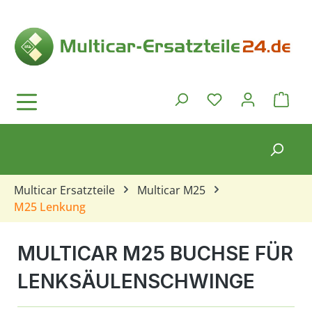
Zum Hauptinhalt springen
Ware
Du hast 0 Produkt
Multicar Ersatzteile
Multicar M25
M25 Lenkung
MULTICAR M25 BUCHSE FÜR
LENKSÄULENSCHWINGE