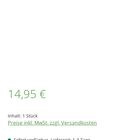
Bildergalerie überspringen
Regulärer Preis:
14,95 €
Inhalt:
1 Stück
Preise inkl. MwSt. zzgl. Versandkosten
Sofort verfügbar, Lieferzeit: 1-3 Tage