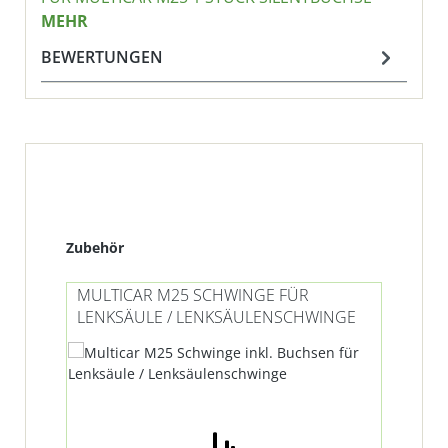
MEHR
BEWERTUNGEN
Produktgalerie überspringen
Zubehör
MULTICAR M25 SCHWINGE FÜR
MU
LENKSÄULE / LENKSÄULENSCHWINGE
SP
Ti