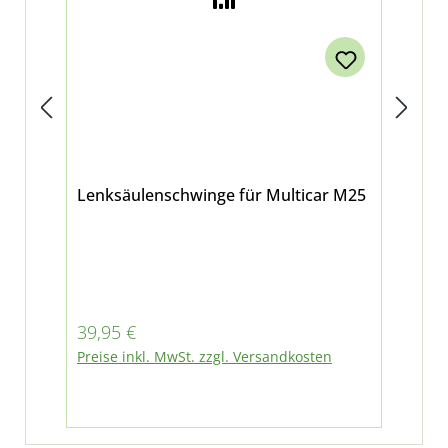
Lenksäulenschwinge für Multicar M25
Len
Speic
Ver
M2
Regulärer Preis:
Reg
39,95 €
10
Preise inkl. MwSt. zzgl. Versandkosten
Pre